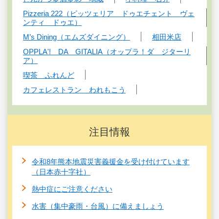
Pizzeria 222（ピッツェリア ドゥエチェント ヴェ
ンティ ドゥエ）
M’s Dining（エムズダイニング）
相田米店
OPPLA'! DA GITALIA（オップラ！ダ ジターリ
ア）
喫茶 ふれんど
カフェレストラン われもこう
注目情報
令和8年熊本地震災害義援金を受け付けています
（日本赤十字社）
熱中症にご注意ください
水害（集中豪雨・台風）に備えましょう