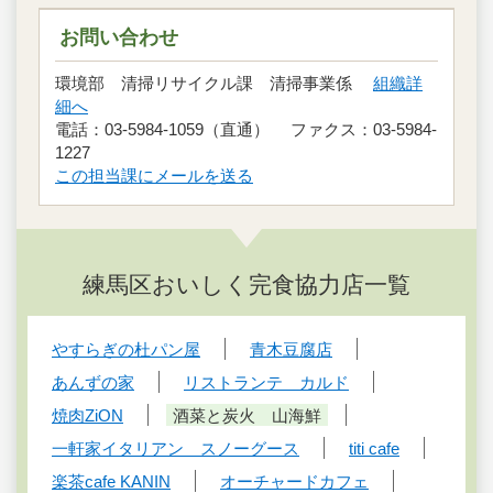
お問い合わせ
環境部 清掃リサイクル課 清掃事業係
組織詳
細へ
電話：03-5984-1059（直通） ファクス：03-5984-
1227
この担当課にメールを送る
練馬区おいしく完食協力店一覧
やすらぎの杜パン屋
青木豆腐店
あんずの家
リストランテ カルド
焼肉ZiON
酒菜と炭火 山海鮮
一軒家イタリアン スノーグース
titi cafe
楽茶cafe KANIN
オーチャードカフェ