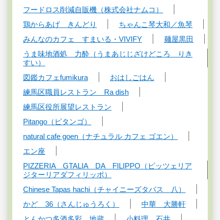
フードロス削減自販機（株式会社ナムコ）
鶏からあげ きんどり
ちゃんこ琴大和／魚琴
みんなのカフェ すまいる・VIVIFY
麺屋黒田
うま味地酒処 力酔（うまあじじざけどころ りき
すい）
図鑑カフェfumikura
おはしごはん
練馬区職員レストラン Ra dish
練馬区役所展望レストラン
Pitango（ピタンゴ）
natural cafe goen（ナチュラル カフェ ゴエン）
エン座
PIZZERIA GTALIA DA FILIPPO（ピッツェリア
ジターリアダフィリッポ）
Chinese Tapas hachi（チャイニーズタパス 八）
かど 36（さんじゅうろく）
中華 大勝軒
とんかつ多酒多彩 地蔵
小料理 石井