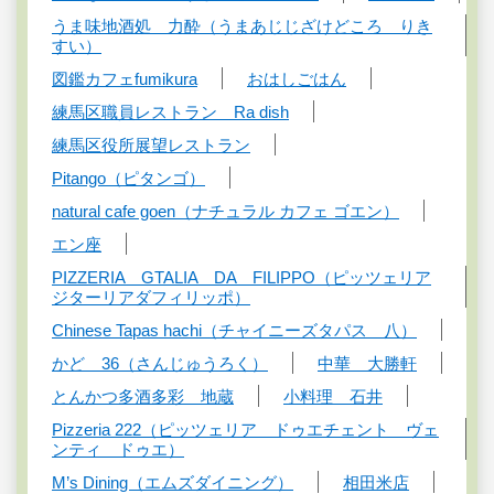
うま味地酒処 力酔（うまあじじざけどころ りき
すい）
図鑑カフェfumikura
おはしごはん
練馬区職員レストラン Ra dish
練馬区役所展望レストラン
Pitango（ピタンゴ）
natural cafe goen（ナチュラル カフェ ゴエン）
エン座
PIZZERIA GTALIA DA FILIPPO（ピッツェリア
ジターリアダフィリッポ）
Chinese Tapas hachi（チャイニーズタパス 八）
かど 36（さんじゅうろく）
中華 大勝軒
とんかつ多酒多彩 地蔵
小料理 石井
Pizzeria 222（ピッツェリア ドゥエチェント ヴェ
ンティ ドゥエ）
M’s Dining（エムズダイニング）
相田米店