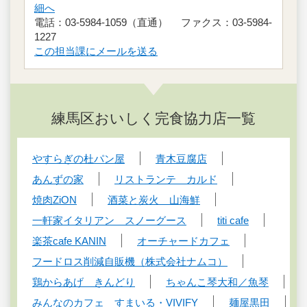
細へ
電話：03-5984-1059（直通） ファクス：03-5984-
1227
この担当課にメールを送る
練馬区おいしく完食協力店一覧
やすらぎの杜パン屋
青木豆腐店
あんずの家
リストランテ カルド
焼肉ZiON
酒菜と炭火 山海鮮
一軒家イタリアン スノーグース
titi cafe
楽茶cafe KANIN
オーチャードカフェ
フードロス削減自販機（株式会社ナムコ）
鶏からあげ きんどり
ちゃんこ琴大和／魚琴
みんなのカフェ すまいる・VIVIFY
麺屋黒田