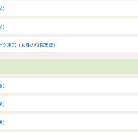
保）
保）
ーク東京（女性の就職支援）
金）
保）
保）