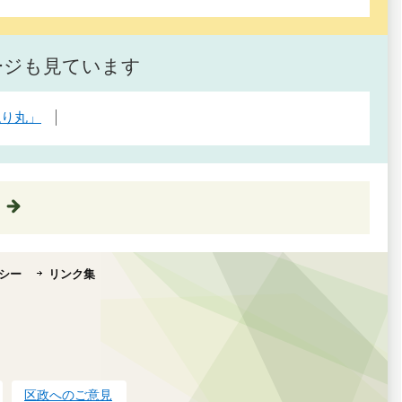
ージも見ています
ねり丸」
シー
リンク集
区政へのご意見