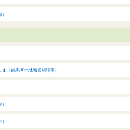
保）
りま（練馬区地域職業相談室）
金）
金）