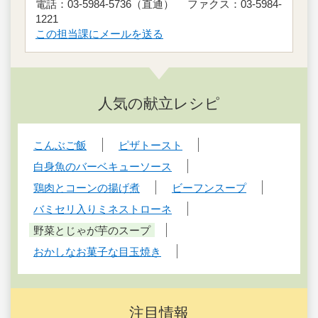
電話：03-5984-5736（直通） ファクス：03-5984-
1221
この担当課にメールを送る
人気の献立レシピ
こんぶご飯
ピザトースト
白身魚のバーベキューソース
鶏肉とコーンの揚げ煮
ビーフンスープ
バミセリ入りミネストローネ
野菜とじゃが芋のスープ
おかしなお菓子な目玉焼き
注目情報