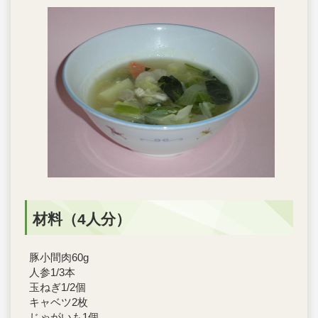
材料（4人分）
豚小間肉60g
人参1/3本
玉ねぎ1/2個
キャベツ2枚
じゃがいも1個