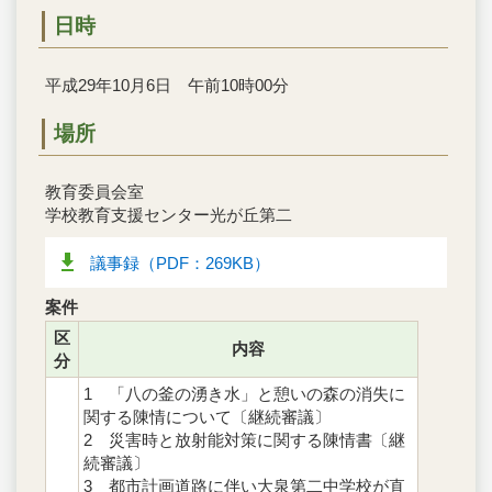
日時
平成29年10月6日 午前10時00分
場所
教育委員会室
学校教育支援センター光が丘第二
議事録（PDF：269KB）
案件
区
内容
分
1 「八の釜の湧き水」と憩いの森の消失に
関する陳情について〔継続審議〕
2 災害時と放射能対策に関する陳情書〔継
続審議〕
3 都市計画道路に伴い大泉第二中学校が直