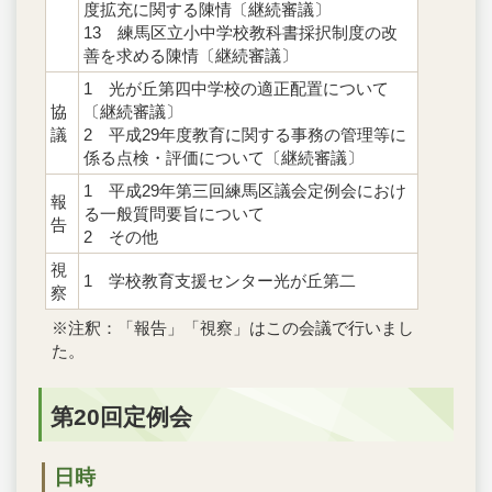
度拡充に関する陳情〔継続審議〕
13 練馬区立小中学校教科書採択制度の改
善を求める陳情〔継続審議〕
1 光が丘第四中学校の適正配置について
協
〔継続審議〕
議
2 平成29年度教育に関する事務の管理等に
係る点検・評価について〔継続審議〕
1 平成29年第三回練馬区議会定例会におけ
報
る一般質問要旨について
告
2 その他
視
1 学校教育支援センター光が丘第二
察
※注釈：「報告」「視察」はこの会議で行いまし
た。
第20回定例会
日時