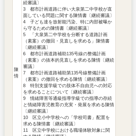
続審議〕
3 都市計画道路に伴い大泉第二中学校が直
面している問題に関する陳情書〔継続審議〕
4 子ども達を放射能汚染、特に内部被曝か
ら守るための陳情書〔継続審議〕
5 「大泉第二中学校を分断する道路計画
（素案）の撤回・見直しを求める」陳情書
〔継続審議〕
6 都市計画道路補助135号線の整備計画
（素案）の抜本的見直しを求める陳情〔継続
審議〕
陳
7 都市計画道路補助第135号線整備計画
情
（素案）の撤回を求める陳情〔継続審議〕
8 特別支援学級での肢体不自由児への対応
を求めることについて〔継続審議〕
9 情緒障害等通級指導学級での指導の存続
と情緒障害児教育の充実・発展を求める陳情
〔継続審議〕
10 区立小中学校への「学校司書」配置を
求める陳情書〔継続審議〕
11 区立中学校における職場体験対象に関