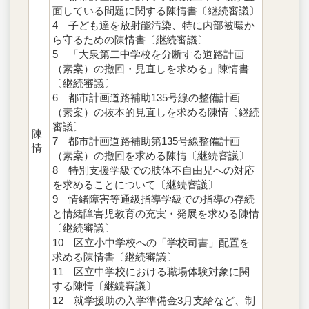
面している問題に関する陳情書〔継続審議〕
4 子ども達を放射能汚染、特に内部被曝か
ら守るための陳情書〔継続審議〕
5 「大泉第二中学校を分断する道路計画
（素案）の撤回・見直しを求める」陳情書
〔継続審議〕
6 都市計画道路補助135号線の整備計画
（素案）の抜本的見直しを求める陳情〔継続
審議〕
陳
7 都市計画道路補助第135号線整備計画
情
（素案）の撤回を求める陳情〔継続審議〕
8 特別支援学級での肢体不自由児への対応
を求めることについて〔継続審議〕
9 情緒障害等通級指導学級での指導の存続
と情緒障害児教育の充実・発展を求める陳情
〔継続審議〕
10 区立小中学校への「学校司書」配置を
求める陳情書〔継続審議〕
11 区立中学校における職場体験対象に関
する陳情〔継続審議〕
12 就学援助の入学準備金3月支給など、制