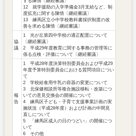
する陳情〔継続審議〕
12 就学援助の入学準備金3月支給など、制
度拡充に関する陳情〔継続審議〕
13 練馬区立小中学校教科書採択制度の改
善を求める陳情〔継続審議〕
1 光が丘第四中学校の適正配置について
協
〔継続審議〕
議
2 平成29年度教育に関する事務の管理等に
係る点検・評価について〔継続審議〕
1 平成28年度決算特別委員会および平成29
年度予算特別委員会における質問項目につい
て
2 学校給食用牛乳の容器の変更について
3 北保健相談所等複合施設移転・改築につ
報
いての意見交換会の開催について
告
4 練馬区子ども・子育て支援事業計画の実
施状況（平成28年度）および計画の中間見
直しについて
5 「練馬区成人の日のつどい」の開催につ
いて
6 その他