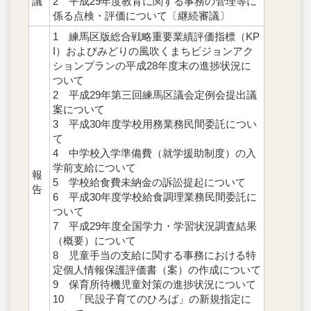
議
2 平成29年度教育に関する事務の管理等に
係る点検・評価について〔継続審議〕
1 練馬区版総合戦略重要業績評価指標（KP
I）およびみどりの風吹くまちビジョンアク
ションプランの平成28年度末の進捗状況に
ついて
2 平成29年第三回練馬区議会定例会提出議
案について
3 平成30年度学校用務業務民間委託につい
て
4 中学校入学準備費（就学援助制度）の入
学前支給について
報
5 学校給食費未納金の訴訟提起について
告
6 平成30年度学校給食調理業務民間委託に
ついて
7 平成29年度全国学力・学習状況調査結果
（概要）について
8 児童手当の支給に関する事務における特
定個人情報保護評価書（案）の作成について
9 保育所待機児童対策の進捗状況について
10 「民設子育てのひろば」の新規指定に