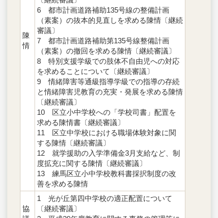
6 都市計画道路補助135号線の整備計画
（素案）の抜本的見直しを求める陳情〔継続
審議〕
陳
7 都市計画道路補助第135号線整備計画
情
（素案）の撤回を求める陳情〔継続審議〕
8 特別支援学級での肢体不自由児への対応
を求めることについて〔継続審議〕
9 情緒障害等通級指導学級での指導の存続
と情緒障害児教育の充実・発展を求める陳情
〔継続審議〕
10 区立小中学校への「学校司書」配置を
求める陳情書〔継続審議〕
11 区立中学校における職場体験対象に関
する陳情〔継続審議〕
12 就学援助の入学準備金3月支給など、制
度拡充に関する陳情〔継続審議〕
13 練馬区立小中学校教科書採択制度の改
善を求める陳情
1 光が丘第四中学校の適正配置について
協
〔継続審議〕