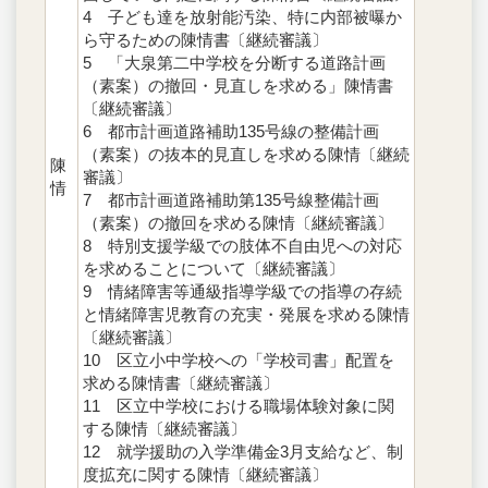
4 子ども達を放射能汚染、特に内部被曝か
ら守るための陳情書〔継続審議〕
5 「大泉第二中学校を分断する道路計画
（素案）の撤回・見直しを求める」陳情書
〔継続審議〕
6 都市計画道路補助135号線の整備計画
（素案）の抜本的見直しを求める陳情〔継続
陳
審議〕
情
7 都市計画道路補助第135号線整備計画
（素案）の撤回を求める陳情〔継続審議〕
8 特別支援学級での肢体不自由児への対応
を求めることについて〔継続審議〕
9 情緒障害等通級指導学級での指導の存続
と情緒障害児教育の充実・発展を求める陳情
〔継続審議〕
10 区立小中学校への「学校司書」配置を
求める陳情書〔継続審議〕
11 区立中学校における職場体験対象に関
する陳情〔継続審議〕
12 就学援助の入学準備金3月支給など、制
度拡充に関する陳情〔継続審議〕