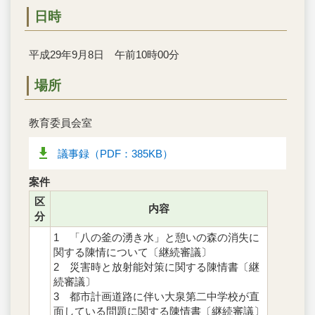
日時
平成29年9月8日 午前10時00分
場所
教育委員会室
議事録（PDF：385KB）
案件
区
内容
分
1 「八の釜の湧き水」と憩いの森の消失に
関する陳情について〔継続審議〕
2 災害時と放射能対策に関する陳情書〔継
続審議〕
3 都市計画道路に伴い大泉第二中学校が直
面している問題に関する陳情書〔継続審議〕