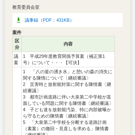
教育委員会室
議事録（PDF：431KB）
案件
区
内容
分
議
1 平成29年度教育関係予算案（補正第1
案
号）について・・・【可決】
1 「八の釜の湧き水」と憩いの森の消失に
関する陳情について〔継続審議〕
2 災害時と放射能対策に関する陳情書〔継
続審議〕
3 都市計画道路に伴い大泉第二中学校が直
面している問題に関する陳情書〔継続審議〕
4 子ども達を放射能汚染、特に内部被曝か
ら守るための陳情書〔継続審議〕
5 「大泉第二中学校を分断する道路計画
（素案）の撤回・見直しを求める」陳情書
〔継続審議〕