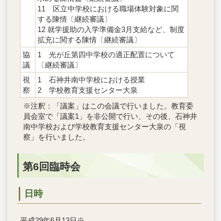
11 区立中学校における職場体験対象に関
する陳情〔継続審議〕
12 就学援助の入学準備金3月支給など、制度
拡充に関する陳情〔継続審議〕
協
1 光が丘第四中学校の適正配置について
議
〔継続審議〕
視
1 石神井南中学校における授業
察
2 学校教育支援センター大泉
※注釈：「議案」はこの会議で行いました。教育委
員会室で「議案1」を非公開で行い、その後、石神井
南中学校および学校教育支援センター大泉の「視
察」を行いました。
第6回臨時会
日時
平成29年6月13日※