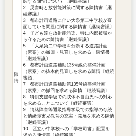
関する陳情について〔継続審議〕
2 災害時と放射能対策に関する陳情書〔継
続審議〕
3 都市計画道路に伴い大泉第二中学校が直
面している問題に関する陳情書〔継続審議〕
4 子ども達を放射能汚染、特に内部被曝か
ら守るための陳情書〔継続審議〕
5 「大泉第二中学校を分断する道路計画
（素案）の撤回・見直しを求める」陳情書
〔継続審議〕
6 都市計画道路補助135号線の整備計画
（素案）の抜本的見直しを求める陳情〔継続
陳
審議〕
情
7 都市計画道路補助第135号線整備計画
（素案）の撤回を求める陳情〔継続審議〕
8 特別支援学級での肢体不自由児への対応
を求めることについて〔継続審議〕
9 情緒障害等通級指導学級での指導の存続
と情緒障害児教育の充実・発展を求める陳情
〔継続審議〕
10 区立小中学校への「学校司書」配置を
求める陳情書〔継続審議〕