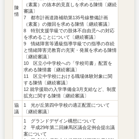
（素案）の抜本的見直しを求める陳情〔継続
陳
審議〕
情
7 都市計画道路補助第135号線整備計画
（素案）の撤回を求める陳情〔継続審議〕
8 特別支援学級での肢体不自由児への対応
を求めることについて〔継続審議〕
9 情緒障害等通級指導学級での指導の存続
と情緒障害児教育の充実・発展を求める陳情
〔継続審議〕
10 区立小中学校への「学校司書」配置を
求める陳情書〔継続審議〕
11 区立中学校における職場体験対象に関
する陳情〔継続審議〕
12 就学援助の入学準備金3月支給など、制度
拡充に関する陳情〔継続審議〕
協
1 光が丘第四中学校の適正配置について
議
〔継続審議〕
1 グランドデザイン構想について
2 平成29年第二回練馬区議会定例会提出議
案について