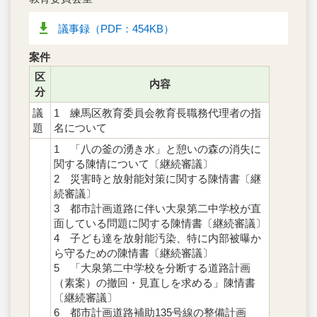
議事録（PDF：454KB）
案件
区
内容
分
議
1 練馬区教育委員会教育長職務代理者の指
題
名について
1 「八の釜の湧き水」と憩いの森の消失に
関する陳情について〔継続審議〕
2 災害時と放射能対策に関する陳情書〔継
続審議〕
3 都市計画道路に伴い大泉第二中学校が直
面している問題に関する陳情書〔継続審議〕
4 子ども達を放射能汚染、特に内部被曝か
ら守るための陳情書〔継続審議〕
5 「大泉第二中学校を分断する道路計画
（素案）の撤回・見直しを求める」陳情書
〔継続審議〕
6 都市計画道路補助135号線の整備計画