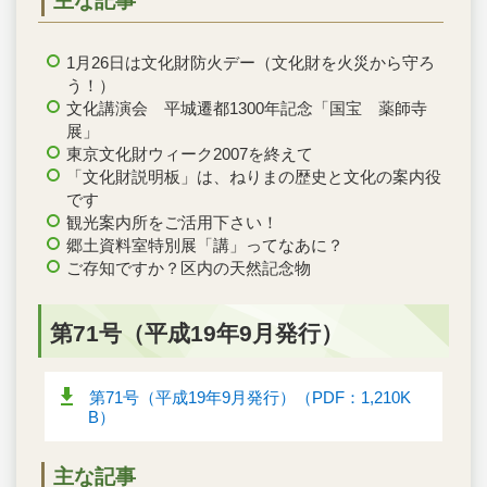
主な記事
1月26日は文化財防火デー（文化財を火災から守ろ
う！）
文化講演会 平城遷都1300年記念「国宝 薬師寺
展」
東京文化財ウィーク2007を終えて
「文化財説明板」は、ねりまの歴史と文化の案内役
です
観光案内所をご活用下さい！
郷土資料室特別展「講」ってなあに？
ご存知ですか？区内の天然記念物
第71号（平成19年9月発行）
第71号（平成19年9月発行）（PDF：1,210K
B）
主な記事