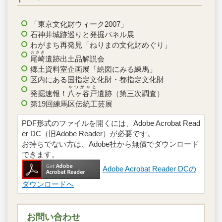
「東京文化財ウィーク2007」
石神井城跡巡りと発掘パネル展
わがまち再発見「ねりまの文化財めぐり」
おさき
尾崎
遺跡出土品解説会
郷土資料室企画展「絵図にみる練馬」
区内にある国指定文化財・都指定文化財
やつがやと
発掘速報！
八ヶ谷戸
遺跡（第三次調査）
第19回練馬区伝統工芸展
PDF形式のファイルを開くには、Adobe Acrobat Read
er DC（旧Adobe Reader）が必要です。
お持ちでない方は、Adobe社から無償でダウンロード
できます。
Adobe Acrobat Reader DCの
ダウンロードへ
お問い合わせ