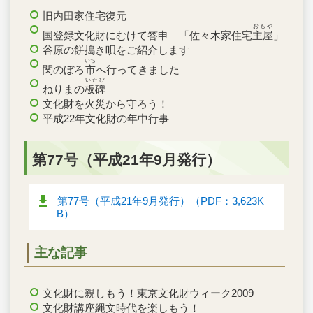
旧内田家住宅復元
おもや
国登録文化財にむけて答申 「佐々木家住宅
主屋
」
谷原の餅搗き唄をご紹介します
いち
関のぼろ
市
へ行ってきました
いたび
ねりまの
板碑
文化財を火災から守ろう！
平成22年文化財の年中行事
第77号（平成21年9月発行）
第77号（平成21年9月発行）（PDF：3,623K
B）
主な記事
文化財に親しもう！東京文化財ウィーク2009
文化財講座縄文時代を楽しもう！