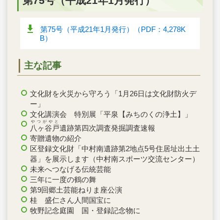
第75号（平成21年1月発行）
第75号（平成21年1月発行）（PDF：4,278K
B）
主な記事
文化財を火災から守ろう「1月26日は文化財防火デ
ー」
文化講演会 特別展「平泉【みちのくの浄土】」
やつがやと
八ヶ谷戸
遺跡第四次調査発掘調査速報
寄贈遺物の紹介
区登録文化財「中村南遺跡第2地点5号住居址出土土
器」を展示します（中村南スポーツ交流センター）
未来へつなげる伝統芸能
三年に一度の鶴の舞
第9回郷土芸能ねりま座公演
桂 盛仁さん人間国宝に
牧野記念庭園 国・登録記念物に