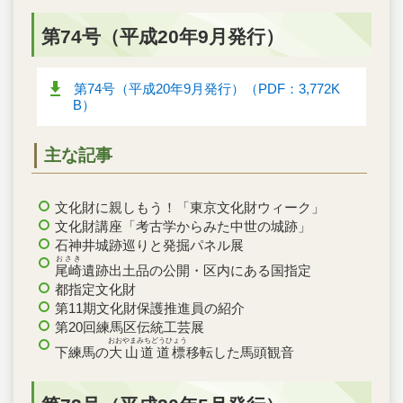
第74号（平成20年9月発行）
第74号（平成20年9月発行）（PDF：3,772K
B）
主な記事
文化財に親しもう！「東京文化財ウィーク」
文化財講座「考古学からみた中世の城跡」
石神井城跡巡りと発掘パネル展
おさき
尾崎
遺跡出土品の公開・区内にある国指定
都指定文化財
第11期文化財保護推進員の紹介
第20回練馬区伝統工芸展
おおやまみちどうひょう
下練馬の
大山道道標
移転した馬頭観音