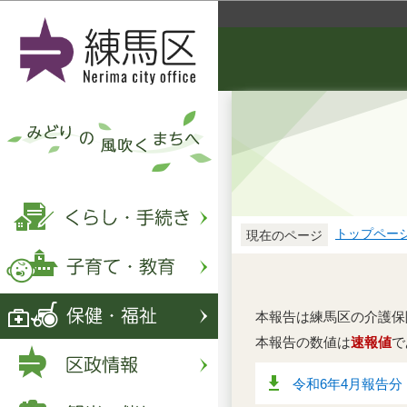
トップペー
現在のページ
本報告は練馬区の介護保
本報告の数値は
速報値
で
令和6年4月報告分（