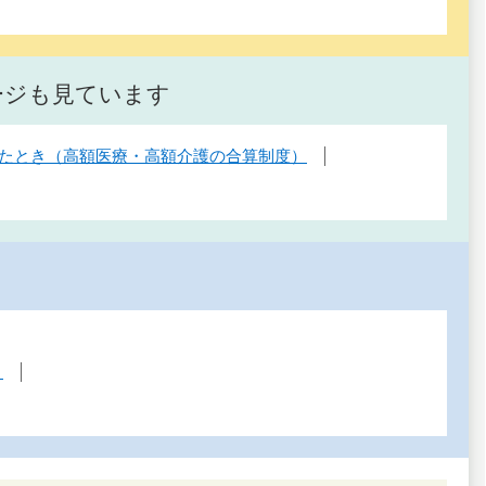
ージも見ています
たとき（高額医療・高額介護の合算制度）
）