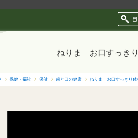
このページの本文へ移動
ねりま お口すっき
ジ
保健・福祉
保健
歯と口の健康
ねりま お口すっきり体