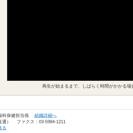
再生が始まるまで、しばらく時間がかかる場
 歯科保健担当係
組織詳細へ
（直通） ファクス：03-5984-1211
送る