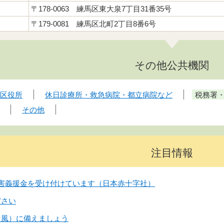
〒178-0063 練馬区東大泉7丁目31番35号
〒179-0081 練馬区北町2丁目8番6号
その他公共機関
の区役所
休日診療所・救急病院・都立病院など
税務署
その他
注目情報
害義援金を受け付けています（日本赤十字社）
ださい
台風）に備えましょう