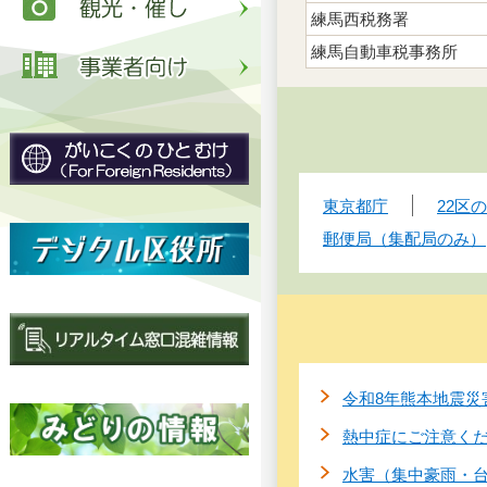
練馬西税務署
練馬自動車税事務所
東京都庁
22区
郵便局（集配局のみ）
令和8年熊本地震災
熱中症にご注意く
水害（集中豪雨・