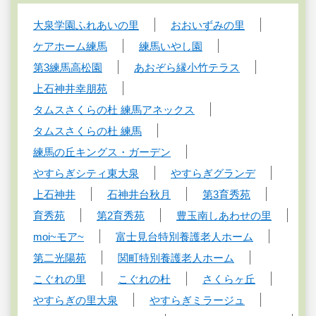
大泉学園ふれあいの里
おおいずみの里
ケアホーム練馬
練馬いやし園
第3練馬高松園
あおぞら縁小竹テラス
上石神井幸朋苑
タムスさくらの杜 練馬アネックス
タムスさくらの杜 練馬
練馬の丘キングス・ガーデン
やすらぎシティ東大泉
やすらぎグランデ
上石神井
石神井台秋月
第3育秀苑
育秀苑
第2育秀苑
豊玉南しあわせの里
moi~モア~
富士見台特別養護老人ホーム
第二光陽苑
関町特別養護老人ホーム
こぐれの里
こぐれの杜
さくらヶ丘
やすらぎの里大泉
やすらぎミラージュ