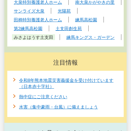
大泉特別養護老人ホーム
南大泉かがやきの里
サンライズ大泉
光陽苑
田柄特別養護老人ホーム
練馬高松園
第2練馬高松園
土支田創生苑
みさよはうす土支田
練馬キングス・ガーデン
注目情報
令和8年熊本地震災害義援金を受け付けています
（日本赤十字社）
熱中症にご注意ください
水害（集中豪雨・台風）に備えましょう