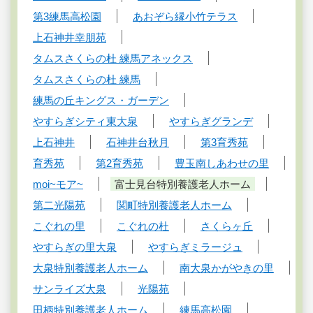
第3練馬高松園
あおぞら縁小竹テラス
上石神井幸朋苑
タムスさくらの杜 練馬アネックス
タムスさくらの杜 練馬
練馬の丘キングス・ガーデン
やすらぎシティ東大泉
やすらぎグランデ
上石神井
石神井台秋月
第3育秀苑
育秀苑
第2育秀苑
豊玉南しあわせの里
moi~モア~
富士見台特別養護老人ホーム
第二光陽苑
関町特別養護老人ホーム
こぐれの里
こぐれの杜
さくらヶ丘
やすらぎの里大泉
やすらぎミラージュ
大泉特別養護老人ホーム
南大泉かがやきの里
サンライズ大泉
光陽苑
田柄特別養護老人ホーム
練馬高松園