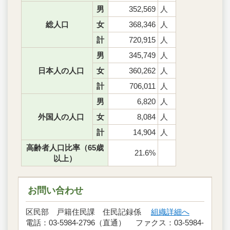
男
352,569
人
総人口
女
368,346
人
計
720,915
人
男
345,749
人
日本人の人口
女
360,262
人
計
706,011
人
男
6,820
人
外国人の人口
女
8,084
人
計
14,904
人
高齢者人口比率（65歳
21.6%
以上）
お問い合わせ
区民部 戸籍住民課 住民記録係
組織詳細へ
電話：03-5984-2796（直通） ファクス：03-5984-