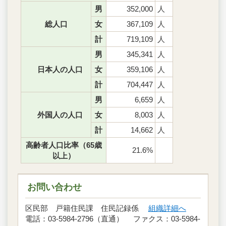
男
352,000
人
総人口
女
367,109
人
計
719,109
人
男
345,341
人
日本人の人口
女
359,106
人
計
704,447
人
男
6,659
人
外国人の人口
女
8,003
人
計
14,662
人
高齢者人口比率（65歳
21.6%
以上）
お問い合わせ
区民部 戸籍住民課 住民記録係
組織詳細へ
電話：03-5984-2796（直通） ファクス：03-5984-