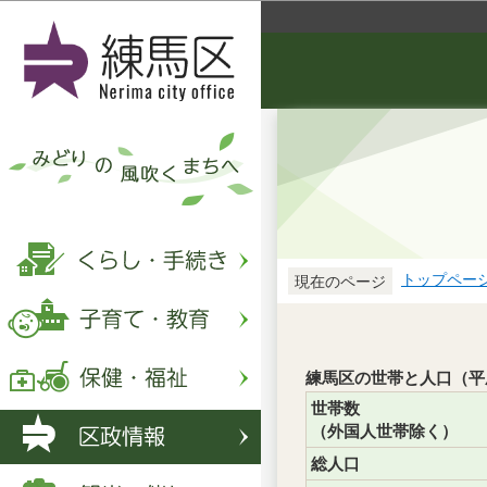
トップペー
現在のページ
練馬区の世帯と人口（平成
世帯数
（外国人世帯除く）
総人口