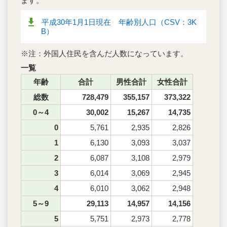
ます。
平成30年1月1日現在 年齢別人口（CSV：3K
B）
※注：外国人住民を含んだ人数になっています。
一覧
年齢
合計
男性合計
女性合計
総数
728,479
355,157
373,322
0～4
30,002
15,267
14,735
0
5,761
2,935
2,826
1
6,130
3,093
3,037
2
6,087
3,108
2,979
3
6,014
3,069
2,945
4
6,010
3,062
2,948
5～9
29,113
14,957
14,156
5
5,751
2,973
2,778