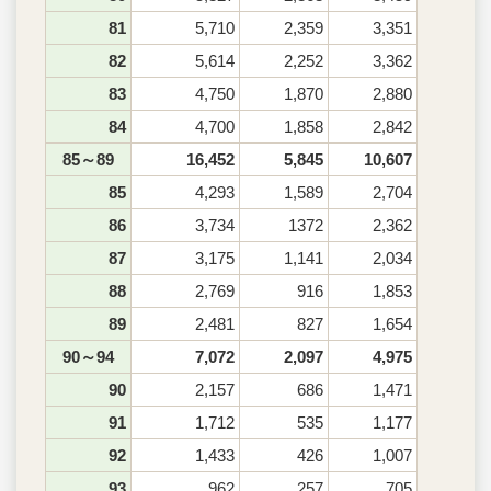
81
5,710
2,359
3,351
82
5,614
2,252
3,362
83
4,750
1,870
2,880
84
4,700
1,858
2,842
85～89
16,452
5,845
10,607
85
4,293
1,589
2,704
86
3,734
1372
2,362
87
3,175
1,141
2,034
88
2,769
916
1,853
89
2,481
827
1,654
90～94
7,072
2,097
4,975
90
2,157
686
1,471
91
1,712
535
1,177
92
1,433
426
1,007
93
962
257
705