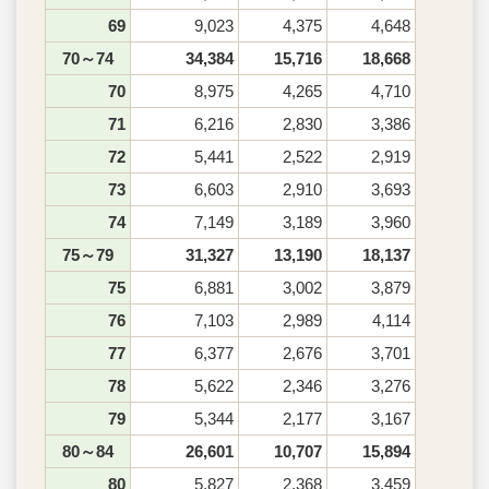
69
9,023
4,375
4,648
70～74
34,384
15,716
18,668
70
8,975
4,265
4,710
71
6,216
2,830
3,386
72
5,441
2,522
2,919
73
6,603
2,910
3,693
74
7,149
3,189
3,960
75～79
31,327
13,190
18,137
75
6,881
3,002
3,879
76
7,103
2,989
4,114
77
6,377
2,676
3,701
78
5,622
2,346
3,276
79
5,344
2,177
3,167
80～84
26,601
10,707
15,894
80
5,827
2,368
3,459