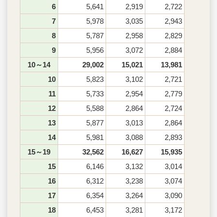
6
5,641
2,919
2,722
7
5,978
3,035
2,943
8
5,787
2,958
2,829
9
5,956
3,072
2,884
10～14
29,002
15,021
13,981
10
5,823
3,102
2,721
11
5,733
2,954
2,779
12
5,588
2,864
2,724
13
5,877
3,013
2,864
14
5,981
3,088
2,893
15～19
32,562
16,627
15,935
15
6,146
3,132
3,014
16
6,312
3,238
3,074
17
6,354
3,264
3,090
18
6,453
3,281
3,172