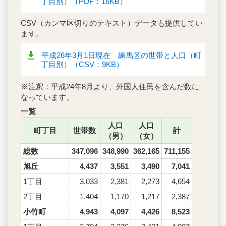
丁目別）（PDF：16KB）
CSV（カンマ区切りのテキスト）データも提供してい
ます。
平成26年3月1日現在 練馬区の世帯と人口（町
丁目別）（CSV：9KB）
※注釈：平成24年8月より、外国人住民を含んだ数に
なっています。
一覧
人口
人口
町丁目
世帯数
計
（男）
（女）
総数
347,096
348,990
362,165
711,155
旭丘
4,437
3,551
3,490
7,041
1丁目
3,033
2,381
2,273
4,654
2丁目
1,404
1,170
1,217
2,387
小竹町
4,943
4,097
4,426
8,523