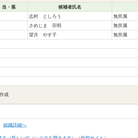
当・落
候補者氏名
志村 としろう
無所属
さめじま 宗明
無所属
望月 やす子
無所属
作成
局
組織詳細へ
送る（新しいウィンドウを開きます）（外部サイト）