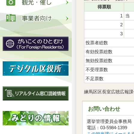
得票順
1
当
2
3
投票者総数
有効投票総数
無効投票総数
不受理票数
不足票数
練馬区区長室広聴広報課
お問い合わせ
選挙管理委員会事務
電話：03-5984-1399
この担当課にメールを