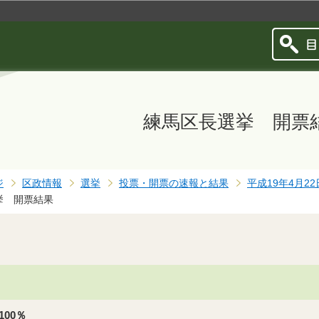
このページの本文へ移動
練馬区長選挙 開票
ジ
区政情報
選挙
投票・開票の速報と結果
平成19年4月
挙 開票結果
）
00％