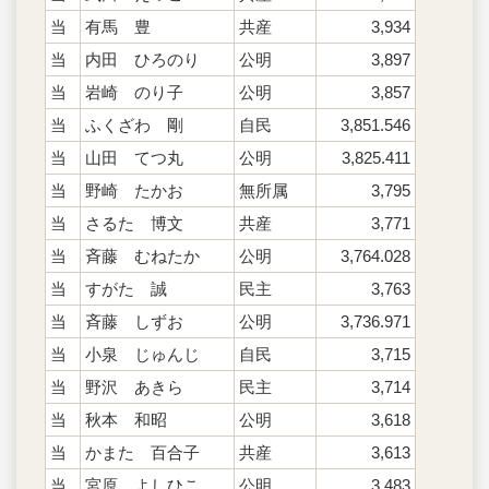
当
有馬 豊
共産
3,934
当
内田 ひろのり
公明
3,897
当
岩崎 のり子
公明
3,857
当
ふくざわ 剛
自民
3,851.546
当
山田 てつ丸
公明
3,825.411
当
野崎 たかお
無所属
3,795
当
さるた 博文
共産
3,771
当
斉藤 むねたか
公明
3,764.028
当
すがた 誠
民主
3,763
当
斉藤 しずお
公明
3,736.971
当
小泉 じゅんじ
自民
3,715
当
野沢 あきら
民主
3,714
当
秋本 和昭
公明
3,618
当
かまた 百合子
共産
3,613
当
宮原 よしひこ
公明
3,483