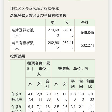
練馬区区長室広聴広報課作成
名簿登録人数および当日有権者数
男
女
合計
名簿登録者数
270,68
276,16
546,845
（人）
0
5
当日有権者数
262,86
269,41
532,274
（人）
2
2
投票結果
投票者数［累
計］ 単位：
投票率 単位：％
人
合
平
前
前回
男
女
男
女
計
均
回
比
午前8
4,0
2,8
6,9
1.5
1.0
1.3
1.0
＋0.
時現在
94
44
38
6
6
0
0
30
午前9
9,4
7,1
16,
3.5
2.6
3.1
2.1
＋1.