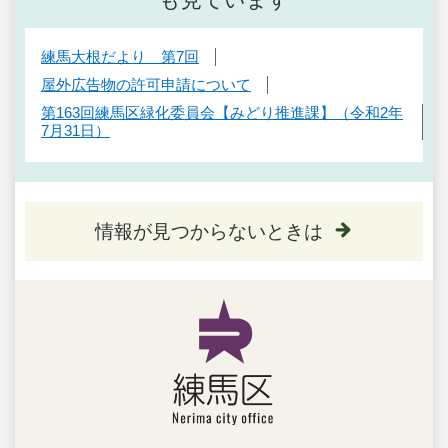
練馬大根だより 第7回
屋外広告物の許可申請について
第163回練馬区緑化委員会【みどり推進課】（令和2年
7月31日）
情報が見つからないときは