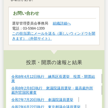
お問い合わせ
選挙管理委員会事務局
組織詳細へ
電話：03-5984-1399
この担当課にメールを送る（新しいウィンドウを開
きます）（外部サイト）
投票・開票の速報と結果
令和8年4月12日執行 練馬区長選挙 投票・開票結
果
令和8年2月8日執行 衆議院議員選挙・最高裁判所
裁判官国民審査
令和7年7月20日執行 参議院議員選挙
令和7年6月22日執行 東京都議会議員選挙