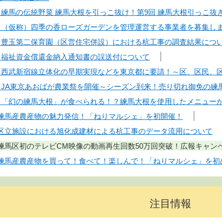
9日】練馬の伝統野菜 練馬大根を引っこ抜け！第9回 練馬大根引っこ
9日】（仮称）四季の香ローズガーデンを管理運営する事業者を募集し
8日】豊玉第二保育園（区営住宅併設）における杭工事の調査結果につ
日】福祉資金償還金納入通知書の誤送付について
1日】西武新宿線立体化の早期実現などを東京都に要請！～区、区民
1日】JA東京あおばが農業祭を開催～シーズン到来！売り切れ御免の
1日】「幻の練馬大根」が食べられる！？練馬大根を使用したメニュー
日】練馬産農産物の魅力発信！「ねりマルシェ」を初開催！
日】区立施設における旭化成建材による杭工事のデータ流用について
日】練馬区初のテレビCM映像の動画再生回数50万回突破！広報キャ
日】練馬産農産物を買って！食べて！楽しんで！「ねりマルシェ」を
注目情報