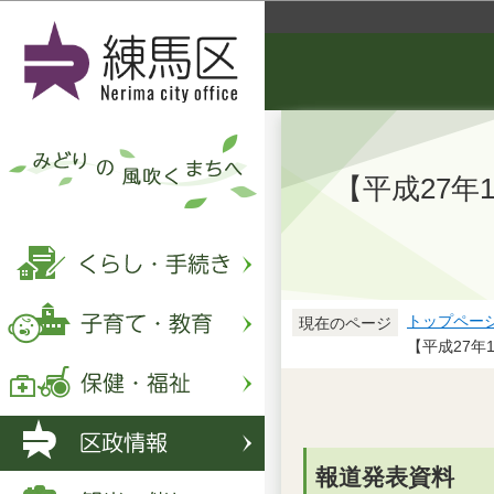
【平成27年
トップペー
現在のページ
【平成27
報道発表資料