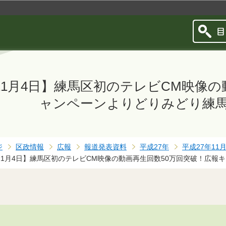
このページの本文へ移動
11月4日】練馬区初のテレビCM映像
ャンペーンよりどりみどり練
ジ
区政情報
広報
報道発表資料
平成27年
平成27年11
年11月4日】練馬区初のテレビCM映像の動画再生回数50万回突破！広