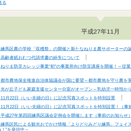
送る
平成27年11月
0日】練馬区農の学校「収穫祭」の開催と新たなねりま農サポーターの
日】高齢者紙おむつ代請求書の紛失について
6日】ねりま防災カレッジ事業“初”の事業所向け防災講座を開催！～
5日】都市農地保全推進自治体協議会が国に要望～都市農地を守り農を
4日】光が丘子ども家庭支援センター分室がオープン～乳幼児一時預
日】11月22日（いい夫婦の日）に記念写真スポットを特別設置
日】11月22日（いい夫婦の日）に記念写真スポットを特別設置！（
0日】平成27年第四回練馬区議会定例会を開催します（事前のお知ら
0日】練馬区民による観光おでかけ情報「よりどりみどり練馬」フェイ
ね！”を発信中～