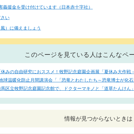
害義援金を受け付けています（日本赤十字社）
ださい
台風）に備えましょう
このページを見ている人はこんなペ
日】夏休みの自由研究におススメ！牧野記念庭園企画展「夏休み大作
1日】地球温暖化防止月間講演会「「恐竜とわたしたち～恐竜博士が化
日】練馬区立牧野記念庭園記念館で、ドクターマキノと「道草たんけん
情報が見つからないときは