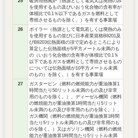
25
暖房用熱風炉（熱源として電気又は廃熱のみ
を使用するもの及びいおう化合物の含有率が
体積比で0.1％以下であるガスを燃料として
専焼させるものを除く。）を有する事業場
26
ボイラー（熱源として電気若しくは廃熱のみ
を使用するもの並びに日本産業規格B8201及
びB8203伝熱面積の項で定めるところにより
算定した伝熱面積が5平方メートル未満のも
の（いおう化合物の含有率が体積比で0.1％
以下であるガスを燃料として専焼させるもの
については伝熱面積が10平方メートル未満
のもの）を除く。）を有する事業場
27
ガスタービン（燃料の燃焼能力が重油換算1
時間当たり50リットル未満のもの及び非常
用のものを除く。）、ディーゼル機関（燃料
の燃焼能力が重油換算1時間当たり5リット
ル未満のもの及び非常用のものを除く。）、
ガス機関（燃料の燃焼能力が重油換算1時間
当たり5リットル未満のもの及び非常用のも
のを除く。）又はガソリン機関（燃料の燃焼
能力が重油換算1時間当たり5リットル未満