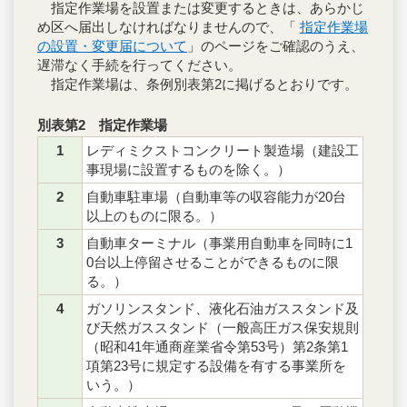
指定作業場を設置または変更するときは、あらかじ
め区へ届出しなければなりませんので、「
指定作業場
の設置・変更届について
」のページをご確認のうえ、
遅滞なく手続を行ってください。
指定作業場は、条例別表第2に掲げるとおりです。
別表第2 指定作業場
1
レディミクストコンクリート製造場（建設工
事現場に設置するものを除く。）
2
自動車駐車場（自動車等の収容能力が20台
以上のものに限る。）
3
自動車ターミナル（事業用自動車を同時に1
0台以上停留させることができるものに限
る。）
4
ガソリンスタンド、液化石油ガススタンド及
び天然ガススタンド（一般高圧ガス保安規則
（昭和41年通商産業省令第53号）第2条第1
項第23号に規定する設備を有する事業所を
いう。）