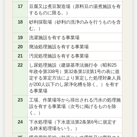
17
豆腐又は煮豆製造場（原料豆の湯煮施設を有
するものに限る。）
18
砂利採取場（砂利の洗浄のみを行うものを含
む。）
19
洗濯施設を有する事業場
20
廃油処理施設を有する事業場
21
汚泥処理施設を有する事業場
22
し尿処理施設（建築基準法施行令（昭和25
年政令第338号）第32条第1項第1号の表に規
定する算定方法により算定した処理対象人員
が200人以下のし尿浄化槽を除く。）を有す
る事業場
23
工場、作業場等から排出される汚水の処理施
設を有する事業場（次号に掲げるものを除
く。）
24
下水処理場（下水道法第2条第6号に規定す
る終末処理場をいう。）