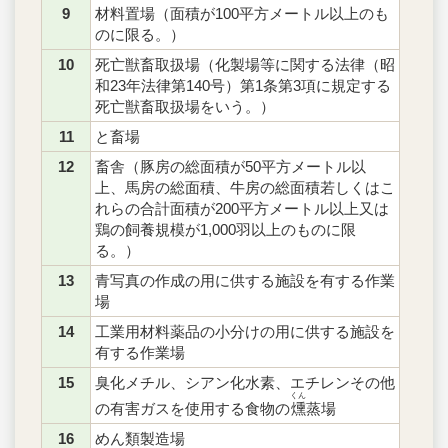
9
材料置場（面積が100平方メートル以上のも
のに限る。）
10
死亡獣畜取扱場（化製場等に関する法律（昭
和23年法律第140号）第1条第3項に規定する
死亡獣畜取扱場をいう。）
11
と畜場
12
畜舎（豚房の総面積が50平方メートル以
上、馬房の総面積、牛房の総面積若しくはこ
れらの合計面積が200平方メートル以上又は
鶏の飼養規模が1,000羽以上のものに限
る。）
13
青写真の作成の用に供する施設を有する作業
場
14
工業用材料薬品の小分けの用に供する施設を
有する作業場
15
臭化メチル、シアン化水素、エチレンその他
くん
の有害ガスを使用する食物の
燻
蒸場
16
めん類製造場