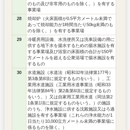
のもの及び非常用のものを除く。）を有する
事業場
28
焼却炉（火床面積が0.5平方メートル未満で
あって焼却能力が1時間当たり50kg未満のも
のを除く。）を有する事業場
29
冷暖房用設備、水洗便所又は洗車設備の用に
供する地下水を揚水するための揚水施設を有
する事業場及び浴室の床面積の合計が150平
方メートルを超える公衆浴場で揚水施設を有
するもの
30
水道施設（水道法（昭和32年法律第177号）
第3条第8項に規定するものをいう。）、工
業用水道施設（工業用水道事業法（昭和33
年法律第84号）第2条第6項に規定するもの
をいう。）又は自家用工業用水道（同法第2
1条第1項に規定するものをいう。）の施設
のうち、浄水施設に供する沈殿施設又はろ過
施設を有する事業場（これらの浄水能力が1
日当たり10,000立方メートル未満の事業場に
係るものを除く。）