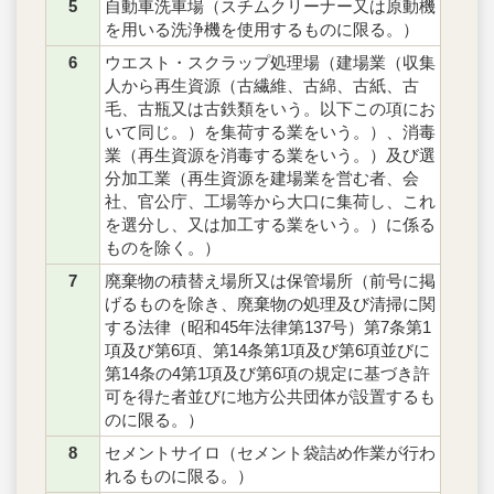
5
自動車洗車場（スチムクリーナー又は原動機
を用いる洗浄機を使用するものに限る。）
6
ウエスト・スクラップ処理場（建場業（収集
人から再生資源（古繊維、古綿、古紙、古
毛、古瓶又は古鉄類をいう。以下この項にお
いて同じ。）を集荷する業をいう。）、消毒
業（再生資源を消毒する業をいう。）及び選
分加工業（再生資源を建場業を営む者、会
社、官公庁、工場等から大口に集荷し、これ
を選分し、又は加工する業をいう。）に係る
ものを除く。）
7
廃棄物の積替え場所又は保管場所（前号に掲
げるものを除き、廃棄物の処理及び清掃に関
する法律（昭和45年法律第137号）第7条第1
項及び第6項、第14条第1項及び第6項並びに
第14条の4第1項及び第6項の規定に基づき許
可を得た者並びに地方公共団体が設置するも
のに限る。）
8
セメントサイロ（セメント袋詰め作業が行わ
れるものに限る。）