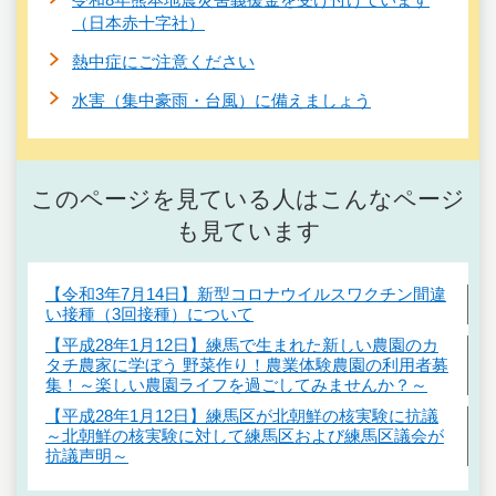
（日本赤十字社）
熱中症にご注意ください
水害（集中豪雨・台風）に備えましょう
このページを見ている人はこんなページ
も見ています
【令和3年7月14日】新型コロナウイルスワクチン間違
い接種（3回接種）について
【平成28年1月12日】練馬で生まれた新しい農園のカ
タチ農家に学ぼう 野菜作り！農業体験農園の利用者募
集！～楽しい農園ライフを過ごしてみませんか？～
【平成28年1月12日】練馬区が北朝鮮の核実験に抗議
～北朝鮮の核実験に対して練馬区および練馬区議会が
抗議声明～