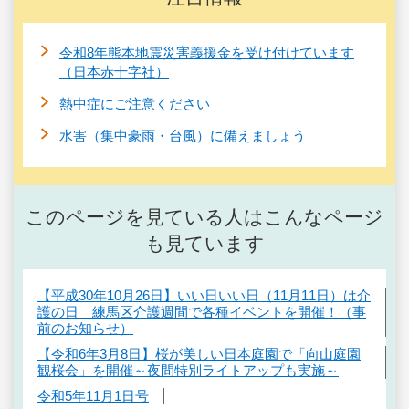
令和8年熊本地震災害義援金を受け付けています
（日本赤十字社）
熱中症にご注意ください
水害（集中豪雨・台風）に備えましょう
このページを見ている人はこんなページ
も見ています
【平成30年10月26日】いい日いい日（11月11日）は介
護の日 練馬区介護週間で各種イベントを開催！（事
前のお知らせ）
【令和6年3月8日】桜が美しい日本庭園で「向山庭園
観桜会」を開催～夜間特別ライトアップも実施～
令和5年11月1日号