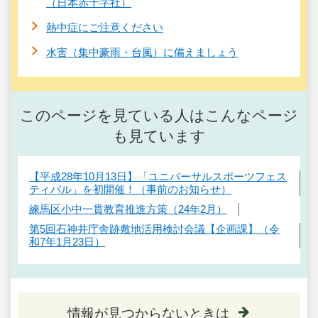
（日本赤十字社）
熱中症にご注意ください
水害（集中豪雨・台風）に備えましょう
このページを見ている人はこんなページ
も見ています
【平成28年10月13日】「ユニバーサルスポーツフェス
ティバル」を初開催！（事前のお知らせ）
練馬区小中一貫教育推進方策（24年2月）
第5回石神井庁舎跡敷地活用検討会議【企画課】（令
和7年1月23日）
情報が見つからないときは