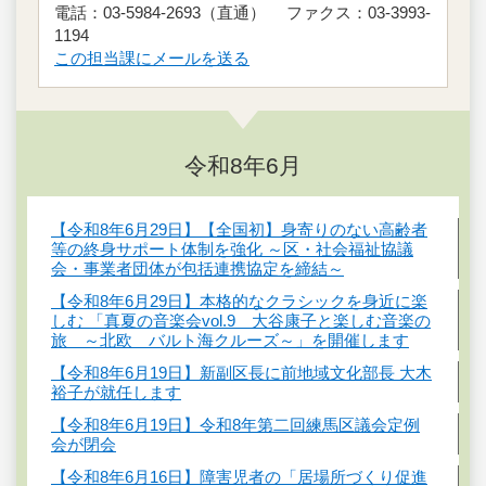
電話：03-5984-2693（直通） ファクス：03-3993-
1194
この担当課にメールを送る
令和8年6月
【令和8年6月29日】【全国初】身寄りのない高齢者
等の終身サポート体制を強化 ～区・社会福祉協議
会・事業者団体が包括連携協定を締結～
【令和8年6月29日】本格的なクラシックを身近に楽
しむ 「真夏の音楽会vol.9 大谷康子と楽しむ音楽の
旅 ～北欧 バルト海クルーズ～」を開催します
【令和8年6月19日】新副区長に前地域文化部長 大木
裕子が就任します
【令和8年6月19日】令和8年第二回練馬区議会定例
会が閉会
【令和8年6月16日】障害児者の「居場所づくり促進