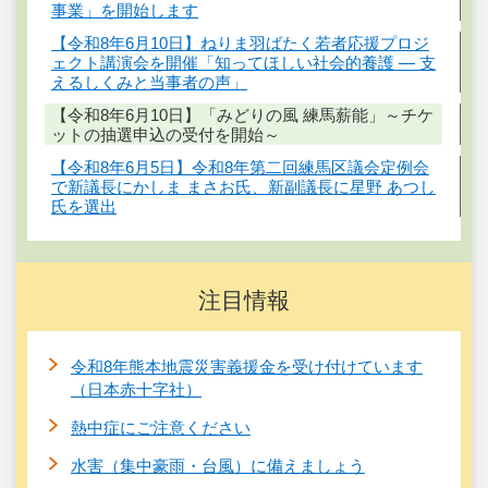
事業」を開始します
【令和8年6月10日】ねりま羽ばたく若者応援プロジ
ェクト講演会を開催「知ってほしい社会的養護 ― 支
えるしくみと当事者の声」
【令和8年6月10日】「みどりの風 練馬薪能」～チケ
ットの抽選申込の受付を開始～
【令和8年6月5日】令和8年第二回練馬区議会定例会
で新議長にかしま まさお氏、新副議長に星野 あつし
氏を選出
注目情報
令和8年熊本地震災害義援金を受け付けています
（日本赤十字社）
熱中症にご注意ください
水害（集中豪雨・台風）に備えましょう