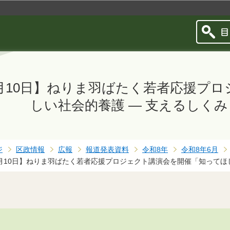
このページの本文へ移動
6月10日】ねりま羽ばたく若者応援プ
しい社会的養護 ― 支えるしく
ジ
区政情報
広報
報道発表資料
令和8年
令和8年6月
6月10日】ねりま羽ばたく若者応援プロジェクト講演会を開催「知ってほ