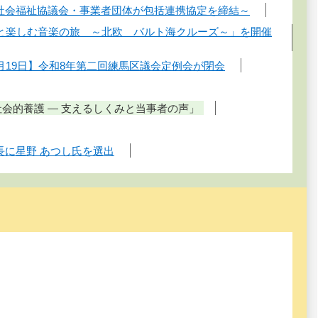
・社会福祉協議会・事業者団体が包括連携協定を締結～
康子と楽しむ音楽の旅 ～北欧 バルト海クルーズ～」を開催
月19日】令和8年第二回練馬区議会定例会が閉会
会的養護 ― 支えるしくみと当事者の声」
長に星野 あつし氏を選出