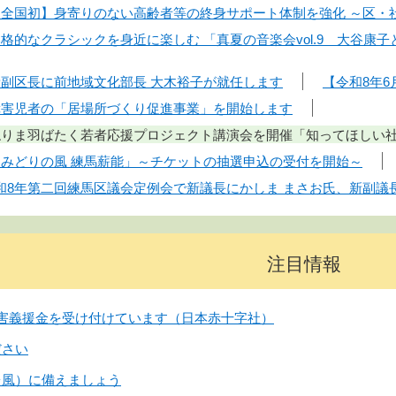
】【全国初】身寄りのない高齢者等の終身サポート体制を強化 ～区
】本格的なクラシックを身近に楽しむ 「真夏の音楽会vol.9 大谷
】新副区長に前地域文化部長 大木裕子が就任します
【令和8年6
】障害児者の「居場所づくり促進事業」を開始します
】ねりま羽ばたく若者応援プロジェクト講演会を開催「知ってほしい社
】「みどりの風 練馬薪能」～チケットの抽選申込の受付を開始～
令和8年第二回練馬区議会定例会で新議長にかしま まさお氏、新副議
注目情報
害義援金を受け付けています（日本赤十字社）
ださい
台風）に備えましょう