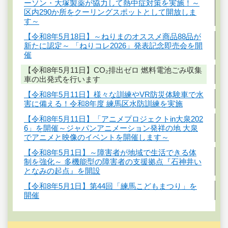
ーソン・大塚製薬が協力して熱中症対策を実施！～
区内290か所をクーリングスポットとして開放しま
す～
【令和8年5月18日】～ねりまのオススメ商品88品が
新たに認定～ 「ねりコレ2026」発表記念即売会を開
催
【令和8年5月11日】CO₂排出ゼロ 燃料電池ごみ収集
車の出発式を行います
【令和8年5月11日】様々な訓練やVR防災体験車で水
害に備える！令和8年度 練馬区水防訓練を実施
【令和8年5月11日】「アニメプロジェクトin大泉202
6」を開催～ジャパンアニメーション発祥の地 大泉
でアニメと映像のイベントを開催します～
【令和8年5月1日】～障害者が地域で生活できる体
制を強化～ 多機能型の障害者の支援拠点『石神井い
となみの起点』を開設
【令和8年5月1日】第44回「練馬こどもまつり」を
開催