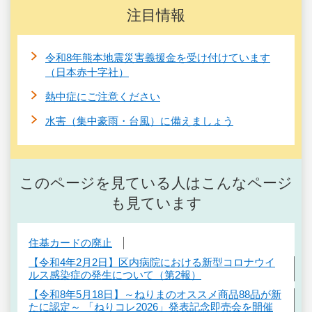
注目情報
令和8年熊本地震災害義援金を受け付けています
（日本赤十字社）
熱中症にご注意ください
水害（集中豪雨・台風）に備えましょう
このページを見ている人はこんなページ
も見ています
住基カードの廃止
【令和4年2月2日】区内病院における新型コロナウイ
ルス感染症の発生について（第2報）
【令和8年5月18日】～ねりまのオススメ商品88品が新
たに認定～ 「ねりコレ2026」発表記念即売会を開催