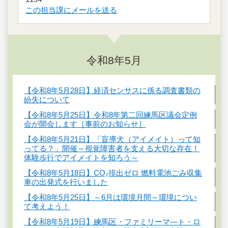
この担当課にメールを送る
令和8年5月
【令和8年5月28日】経済センサスに係る調査書類の
紛失について
【令和8年5月25日】令和8年第二回練馬区議会定例
会が開会します［事前のお知らせ］
【令和8年5月21日】「盲導犬（アイメイト）って知
ってる？」開催～視覚障害者を支える大切な存在！
体験歩行でアイメイトを知ろう～
【令和8年5月18日】CO₂排出ゼロ 燃料電池ごみ収集
車の出発式を行いました
【令和8年5月25日】～6月は環境月間～環境につい
て考えよう！
【令和8年5月19日】練馬区・ファミリーマ―ト・ロ