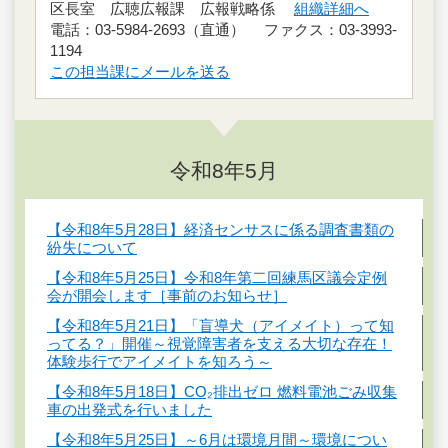
区長室 広聴広報課 広報戦略係
組織詳細へ
電話：03-5984-2693（直通） ファクス：03-3993-
1194
この担当課にメールを送る
令和8年5月
【令和8年5月28日】経済センサスに係る調査書類の
紛失について
【令和8年5月25日】令和8年第二回練馬区議会定例
会が開会します［事前のお知らせ］
【令和8年5月21日】「盲導犬（アイメイト）って知
ってる？」開催～視覚障害者を支える大切な存在！
体験歩行でアイメイトを知ろう～
【令和8年5月18日】CO₂排出ゼロ 燃料電池ごみ収集
車の出発式を行いました
【令和8年5月25日】～6月は環境月間～環境につい