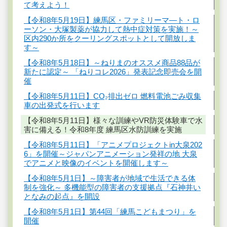
て考えよう！
【令和8年5月19日】練馬区・ファミリーマ―ト・ロ
ーソン・大塚製薬が協力して熱中症対策を実施！～
区内290か所をクーリングスポットとして開放しま
す～
【令和8年5月18日】～ねりまのオススメ商品88品が
新たに認定～ 「ねりコレ2026」発表記念即売会を開
催
【令和8年5月11日】CO₂排出ゼロ 燃料電池ごみ収集
車の出発式を行います
【令和8年5月11日】様々な訓練やVR防災体験車で水
害に備える！令和8年度 練馬区水防訓練を実施
【令和8年5月11日】「アニメプロジェクトin大泉202
6」を開催～ジャパンアニメーション発祥の地 大泉
でアニメと映像のイベントを開催します～
【令和8年5月1日】～障害者が地域で生活できる体
制を強化～ 多機能型の障害者の支援拠点『石神井い
となみの起点』を開設
【令和8年5月1日】第44回「練馬こどもまつり」を
開催