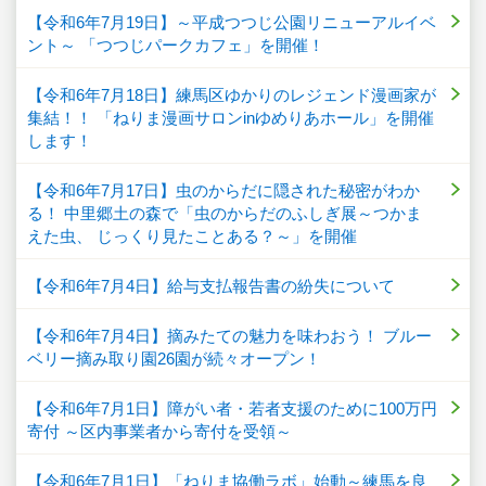
【令和6年7月19日】～平成つつじ公園リニューアルイベ
ント～ 「つつじパークカフェ」を開催！
【令和6年7月18日】練馬区ゆかりのレジェンド漫画家が
集結！！ 「ねりま漫画サロンinゆめりあホール」を開催
します！
【令和6年7月17日】虫のからだに隠された秘密がわか
る！ 中里郷土の森で「虫のからだのふしぎ展～つかま
えた虫、 じっくり見たことある？～」を開催
【令和6年7月4日】給与支払報告書の紛失について
【令和6年7月4日】摘みたての魅力を味わおう！ ブルー
ベリー摘み取り園26園が続々オープン！
【令和6年7月1日】障がい者・若者支援のために100万円
寄付 ～区内事業者から寄付を受領～
【令和6年7月1日】「ねりま協働ラボ」始動～練馬を良