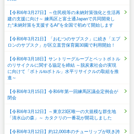
【令和6年3月27日】～住民税等の未納対策強化と生活再
建の支援に向け～ 練馬区と富士通Japanで共同開発し
た“未納対策を支援するAI”を全国で初めて開始します
【令和6年3月21日】「おむつのサブスク」に続き「エプ
ロンのサブスク」が区立直営保育園30園で利用開始！
【令和6年3月18日】サントリーグループとペットボトル
のリサイクルに関する協定を締結 ～脱炭素社会の実現
に向けて「ボトルtoボトル」水平リサイクルの取組を推
進～
【令和6年3月15日】令和6年第一回練馬区議会定例会が
閉会
【令和6年3月12日】～東京23区唯一の大規模な群生地
「清水山の森」～ カタクリの一番花が開花しました
【令和6年3月12日】約12,000本のチューリップが咲き誇