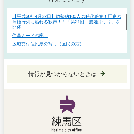
【平成30年4月22日】総勢約100人の時代絵巻！圧巻の
照姫行列に溢れる歓声！！「第31回 照姫まつり」を
開催
住基カードの廃止
広域交付住民票の写し（区民の方）
情報が見つからないときは