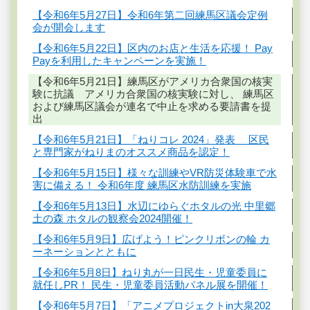
【令和6年5月27日】令和6年第二回練馬区議会定例
会が開会します
【令和6年5月22日】区内のお店と生活を応援！ Pay
Payを利用したキャンペーンを実施！
【令和6年5月21日】練馬区がアメリカ合衆国の核実
験に抗議 アメリカ合衆国の核実験に対し、 練馬区
および練馬区議会が連名で中止を求める要請書を提
出
【令和6年5月21日】「ねりコレ 2024」発表 区民
と専門家がねりまのオススメ商品を認定！
【令和6年5月15日】様々な訓練やVR防災体験車で水
害に備える！ 令和6年度 練馬区水防訓練を実施
【令和6年5月13日】水辺にゆらぐホタルの光 中里郷
土の森 ホタルの観察会2024開催！
【令和6年5月9日】広げよう！ピンクリボンの輪 カ
ーネーションとともに
【令和6年5月8日】ねり丸が一日民生・児童委員に
就任しPR！ 民生・児童委員活動パネル展を開催！
【令和6年5月7日】「アニメプロジェクトin大泉202