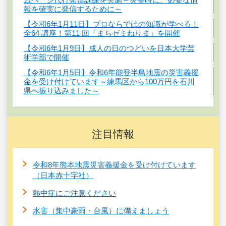
報を確実に発信するために～
【令和6年1月11日】プロならではの知識が学べる！
全64 講座！第11 回「まちゼミねりま」を開催
【令和6年1月9日】成人の日のつどいを日本大学芸
術学部で開催
【令和6年1月5日】令和6年能登半島地震の災害義援
金を受け付けています～練馬区から100万円を石川
県へ振り込みました～
注目情報
令和8年熊本地震災害義援金を受け付けています
（日本赤十字社）
熱中症にご注意ください
水害（集中豪雨・台風）に備えましょう