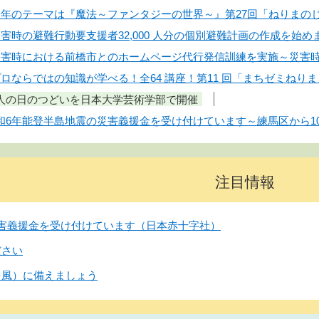
】今年のテーマは『魔法～ファンタジーの世界～』第27回「ねりまの
災害時の避難行動要支援者32,000 人分の個別避難計画の作成を始め
】災害時における前橋市とのホームページ代行発信訓練を実施～災害
プロならではの知識が学べる！全64 講座！第11 回「まちゼミねり
成人の日のつどいを日本大学芸術学部で開催
令和6年能登半島地震の災害義援金を受け付けています～練馬区から1
注目情報
害義援金を受け付けています（日本赤十字社）
ださい
台風）に備えましょう