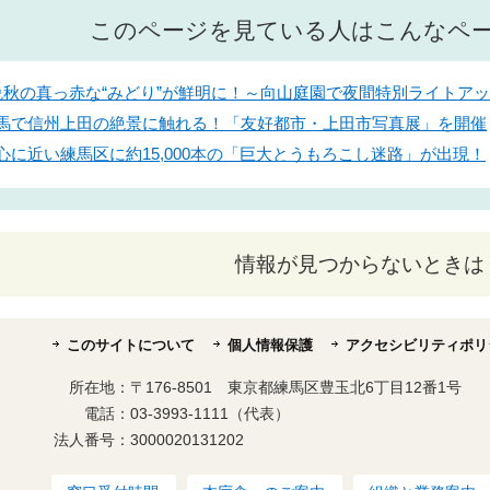
このページを見ている人はこんなペ
】晩秋の真っ赤な“みどり”が鮮明に！～向山庭園で夜間特別ライト
】練馬で信州上田の絶景に触れる！「友好都市・上田市写真展」を開催
都心に近い練馬区に約15,000本の「巨大とうもろこし迷路」が出現！
情報が見つからないときは
このサイトについて
個人情報保護
アクセシビリティポリ
所在地：
〒176-8501 東京都練馬区豊玉北6丁目12番1号
電話：
03-3993-1111（代表）
法人番号：
3000020131202