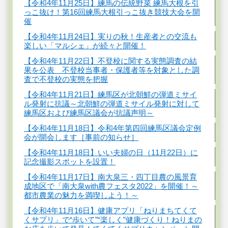
【令和4年11月25日】練馬の伝統野菜 練馬大根を引
っこ抜け！第16回練馬大根引っこ抜き競技大会を開
催
【令和4年11月24日】実りの秋！生産者との交流も
楽しい「マルシェ」が続々と開催！
【令和4年11月22日】不登校に関する実態調査の結
果を公表 不登校当事者・保護者等を対象とした調
査で不登校の実態を把握
【令和4年11月21日】練馬区が北朝鮮の弾道ミサイ
ル発射に抗議～北朝鮮の弾道ミサイル発射に対して
練馬区および練馬区議会が抗議声明～
【令和4年11月18日】令和4年第四回練馬区議会定例
会が開会します［事前の知らせ］
【令和4年11月18日】いい夫婦の日（11月22日）に
記念撮影スポットを設置！
【令和4年11月17日】南大泉三・四丁目農の風景育
成地区で「南大泉with農フェスタ2022」を開催！～
都市農業の魅力を満喫しよう！～
【令和4年11月16日】健康アプリ「ねりまちてくて
くサプリ」で“歩いて”“楽しく”健康づくり！ねりまの