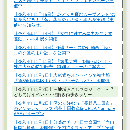
お店を歩いて発見！てくてくサプリキャンペーン開
催中
【令和4年11月15日】“みどりを育むムーブメント”の
輪を広げる！「落ち葉清掃」の取り組みを実施【事
前のお知らせ】
【令和4年11月14日】「女性に対する暴力をなくす
運動」パネル展を開催
【令和4年11月14日】介護サービス紹介動画「ねり
まの介護のよい話」を公開中
【令和4年11月11日】「練馬大根」を味わおう！～
練馬大根の特別販売・特別メニューのご案内～
【令和4年11月7日】表彰式をオンラインで初実施
「第35回練馬区よい歯・よい子のつどい」を開催
【令和4年11月2日】～地域おこしプロジェクト～子
ども向けイベント・謎解き街歩きラリー
【令和4年11月2日】区の友好都市「長野県上田市」
のアンテナショップ 信州上田物産館UEDA Nerima B
ASEがオープン
【令和4年11月1日】紅葉の美しい日本庭園で「向山
庭園観楓会」を開催～夜間特別ライトアップも実施