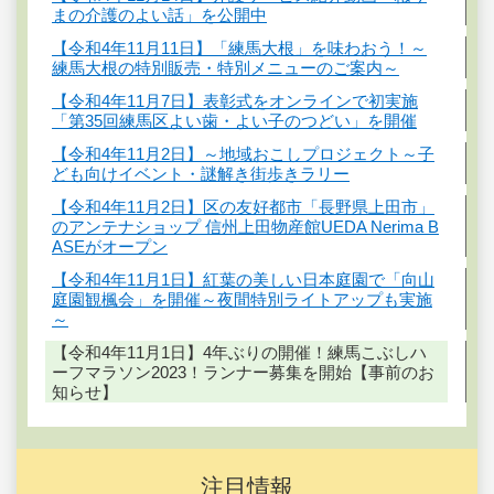
まの介護のよい話」を公開中
【令和4年11月11日】「練馬大根」を味わおう！～
練馬大根の特別販売・特別メニューのご案内～
【令和4年11月7日】表彰式をオンラインで初実施
「第35回練馬区よい歯・よい子のつどい」を開催
【令和4年11月2日】～地域おこしプロジェクト～子
ども向けイベント・謎解き街歩きラリー
【令和4年11月2日】区の友好都市「長野県上田市」
のアンテナショップ 信州上田物産館UEDA Nerima B
ASEがオープン
【令和4年11月1日】紅葉の美しい日本庭園で「向山
庭園観楓会」を開催～夜間特別ライトアップも実施
～
【令和4年11月1日】4年ぶりの開催！練馬こぶしハ
ーフマラソン2023！ランナー募集を開始【事前のお
知らせ】
注目情報