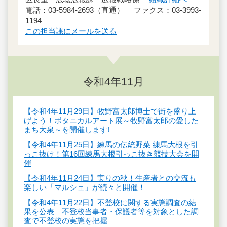
電話：03-5984-2693（直通） ファクス：03-3993-
1194
この担当課にメールを送る
令和4年11月
【令和4年11月29日】牧野富太郎博士で街を盛り上
げよう！ボタニカルアート展～牧野富太郎の愛した
まち大泉～を開催します!
【令和4年11月25日】練馬の伝統野菜 練馬大根を引
っこ抜け！第16回練馬大根引っこ抜き競技大会を開
催
【令和4年11月24日】実りの秋！生産者との交流も
楽しい「マルシェ」が続々と開催！
【令和4年11月22日】不登校に関する実態調査の結
果を公表 不登校当事者・保護者等を対象とした調
査で不登校の実態を把握