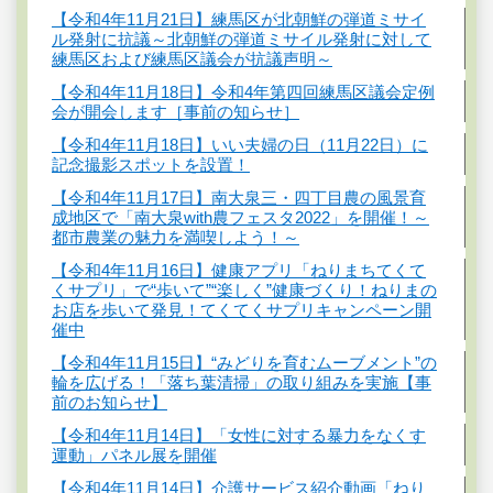
【令和4年11月21日】練馬区が北朝鮮の弾道ミサイ
ル発射に抗議～北朝鮮の弾道ミサイル発射に対して
練馬区および練馬区議会が抗議声明～
【令和4年11月18日】令和4年第四回練馬区議会定例
会が開会します［事前の知らせ］
【令和4年11月18日】いい夫婦の日（11月22日）に
記念撮影スポットを設置！
【令和4年11月17日】南大泉三・四丁目農の風景育
成地区で「南大泉with農フェスタ2022」を開催！～
都市農業の魅力を満喫しよう！～
【令和4年11月16日】健康アプリ「ねりまちてくて
くサプリ」で“歩いて”“楽しく”健康づくり！ねりまの
お店を歩いて発見！てくてくサプリキャンペーン開
催中
【令和4年11月15日】“みどりを育むムーブメント”の
輪を広げる！「落ち葉清掃」の取り組みを実施【事
前のお知らせ】
【令和4年11月14日】「女性に対する暴力をなくす
運動」パネル展を開催
【令和4年11月14日】介護サービス紹介動画「ねり