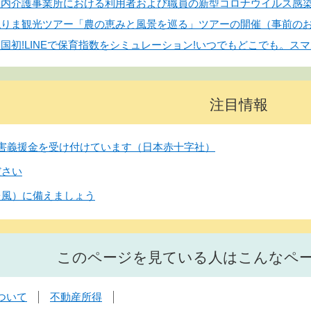
】区内介護事業所における利用者および職員の新型コロナウイルス感
】ねりま観光ツアー「農の恵みと風景を巡る」ツアーの開催（事前の
全国初!LINEで保育指数をシミュレーション!いつでもどこでも。スマ
注目情報
害義援金を受け付けています（日本赤十字社）
ださい
台風）に備えましょう
このページを見ている人はこんなペ
ついて
不動産所得