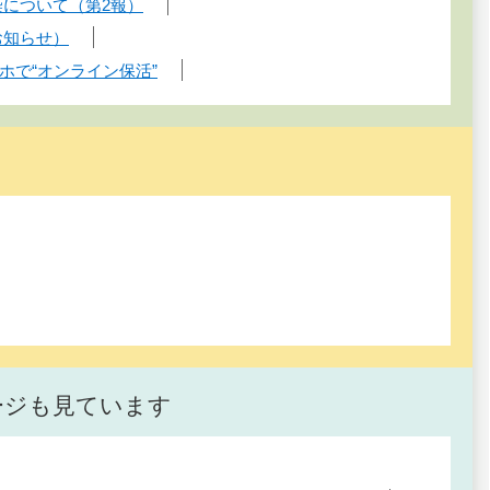
染について（第2報）
お知らせ）
ホで“オンライン保活”
ージも見ています