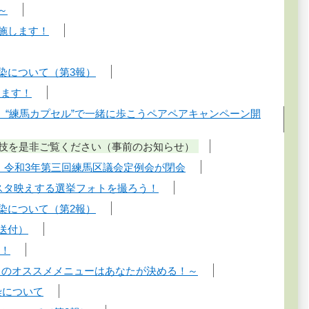
～
施します！
染について（第3報）
します！
」 “練馬カプセル”で一緒に歩こうペアペアキャンペーン開
の技を是非ご覧ください（事前のお知らせ）
日】令和3年第三回練馬区議会定例会が閉会
ンスタ映えする選挙フォトを撮ろう！
染について（第2報）
送付）
始！
りまのオススメメニューはあなたが決める！～
染について