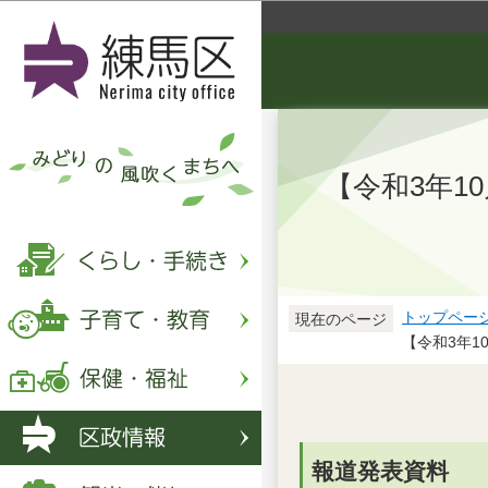
【令和3年1
トップペー
現在のページ
【令和3年
報道発表資料