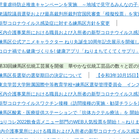
日】児童虐待防止推進キャンペーンを実施 ～地域で見守るみんなの子
日】衆議院議員選挙および最高裁判所裁判官国民審査「模擬投票」を実
日】新型コロナウイルス感染症に対する練馬区方針を変更
日】区内介護事業所における職員および入所者の新型コロナウイルス感
】練馬区公式アニメキャラクター ねり丸誕生10周年記念展示を開催
日】コロナ禍でも健康づくりを! 健康アプリ「ねりまちてくてくサプリ
日】第33回練馬区伝統工芸展を開催 華やかな伝統工芸品の数々と匠
日】練馬区長選挙の選挙期日の決定について
【令和3年10月15
日】東京学芸大学附属国際中等教育学校×練馬区選挙管理委員会 イ
日】区内介護事業所における職員および入所者の新型コロナウイルス感
日】新型コロナウイルスワクチン接種（訪問接種の実施・勧奨チラシを
日】練馬区酸素・医療提供ステーションで「抗体カクテル療法」を 開
日】ねりコレ2022飲食店メニュー部門のWEB人気投票を開始！～ね
】区内介護事業所における職員および入所者の新型コロナウイルス感