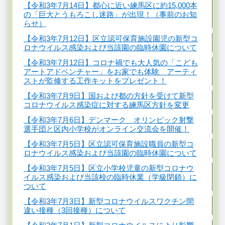
【令和3年7月14日】都心に近い練馬区に約15,000本
の「巨大とうもろこし迷路」が出現！（事前のお知
らせ）
【令和3年7月12日】区立認可保育施設園児の新型コ
ロナウイルス感染および当該園の臨時休園について
【令和3年7月12日】コロナ禍でも大人気の「こども
アートアドベンチャー」をお家でも体験 アーティ
ストが監修する工作キットをプレゼント！
【令和3年7月9日】国および都の方針を受けて新型
コロナウイルス感染症に対する練馬区方針を変更
【令和3年7月6日】デンマーク オリンピック射撃
選手団と区内小学校がオンライン交流会を開催！
【令和3年7月5日】区立認可保育施設職員の新型コ
ロナウイルス感染および当該園の臨時休園について
【令和3年7月5日】区立小学校児童の新型コロナウ
イルス感染および当該校の臨時休業（学級閉鎖）に
ついて
【令和3年7月3日】新型コロナウイルスワクチン間
違い接種（3回接種）について