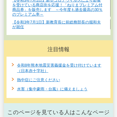
【令和3年7月1日】新型コロナウイルスにより影響
を受けている商店街を応援！「ねりまプレミアム付
商品券」を販売します ～今年度も過去最高の30％
のプレミアム率～
【令和3年7月1日】新教育長に前総務部長の堀和夫
が就任
注目情報
令和8年熊本地震災害義援金を受け付けています
（日本赤十字社）
熱中症にご注意ください
水害（集中豪雨・台風）に備えましょう
このページを見ている人はこんなページ