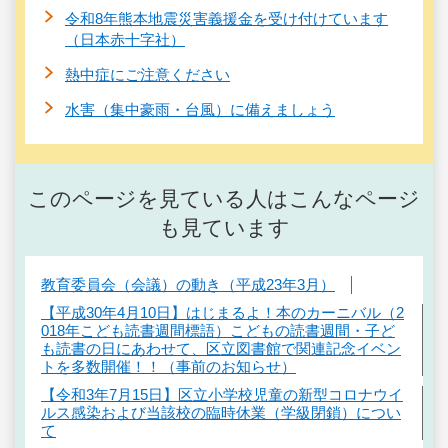
令和8年熊本地震災害義援金を受け付けています
（日本赤十字社）
熱中症にご注意ください
水害（集中豪雨・台風）に備えましょう
このページを見ている人はこんなページ
も見ています
教育委員会（会議）の動き（平成23年3月）
【平成30年4月10日】はじまるよ！本のカーニバル（2
018年こども読書週間標語）こどもの読書週間・子ど
も読書の日にあわせて、区立図書館で関連記念イベン
トを多数開催！！（事前のお知らせ）
【令和3年7月15日】区立小学校児童の新型コロナウイ
ルス感染および当該校の臨時休業（学級閉鎖）につい
て