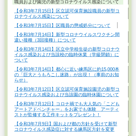
職員および園児の新型コロナウイルス感染について
【令和3年7月15日】区立認可保育施設職員の新型コ
ロナウイルス感染について
【令和3年7月15日】区職員の懲戒処分について
【令和3年7月14日】新型コロナウイルスワクチン間
違い接種（3回接種）について
【令和3年7月14日】区立中学校生徒の新型コロナウ
イルス感染および当該校の臨時休業（学級閉鎖）に
ついて
【令和3年7月14日】都心に近い練馬区に約15,000本
の「巨大とうもろこし迷路」が出現！（事前のお知
らせ）
【令和3年7月12日】区立認可保育施設園児の新型コ
ロナウイルス感染および当該園の臨時休園について
【令和3年7月12日】コロナ禍でも大人気の「こども
アートアドベンチャー」をお家でも体験 アーティ
ストが監修する工作キットをプレゼント！
【令和3年7月9日】国および都の方針を受けて新型
コロナウイルス感染症に対する練馬区方針を変更