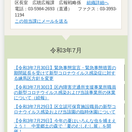
区長室 広聴広報課 広報戦略係
組織詳細へ
電話：03-5984-2693（直通） ファクス：03-3993-
1194
この担当課にメールを送る
令和3年7月
【令和3年7月30日】緊急事態宣言・緊急事態措置の
期間延長を受けて新型コロナウイルス感染症に対す
る練馬区方針を変更
【令和3年7月30日】区内障害児通所支援事業所職員
の新型コロナウイルス感染および当該事業所の休業
について（続報）
【令和3年7月29日】区立認可保育施設職員の新型コ
ロナウイルス感染および当該園の臨時休園について
【令和3年7月29日】今年の夏はいろんな虫を捕まえ
よう！ 中里郷土の森で「夏のむしむし展」を開
催！