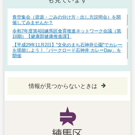
青空集会（資源・ごみの分け方・出し方説明会）を開
催してみませんか？
令和7年度第4回練馬区食育推進ネットワーク会議（第
10期）【健康部健康推進課】
【平成29年11月2日】”文化のまち石神井公園”でカレー
を堪能しよう！「パークロード石神井 カレーDay」を
開催
情報が見つからないときは