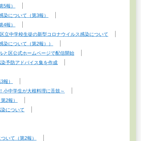
第5報）
感染について（第3報）
第4報）
日】区立中学校生徒の新型コロナウイルス感染について
感染について（第2報））
ールと区公式ホームページで配信開始
感染予防アドバイス集を作成
3報）
み！小中学生が大根料理に舌鼓～
第2報）
感染について
について（第2報）