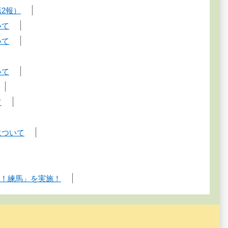
2報）
いて
いて
いて
て
について
ィ！練馬」を実施！