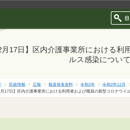
このページの本文へ移動
12月17日】区内介護事業所における
ルス感染につい
ジ
区政情報
広報
報道発表資料
令和2年
令和2年12月
12月17日】区内介護事業所における利用者および職員の新型コロナウイ