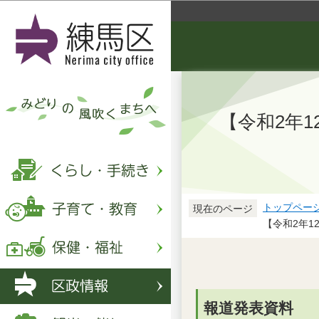
【令和2年
トップペー
現在のページ
【令和2年
報道発表資料