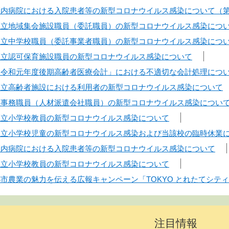
】区内病院における入院患者等の新型コロナウイルス感染について（第
】区立地域集会施設職員（委託職員）の新型コロナウイルス感染につ
】区立中学校職員（委託事業者職員）の新型コロナウイルス感染につ
】区立認可保育施設職員の新型コロナウイルス感染について
】「令和元年度後期高齢者医療会計」における不適切な会計処理につ
】区立高齢者施設における利用者の新型コロナウイルス感染について
】区事務職員（人材派遣会社職員）の新型コロナウイルス感染につい
】区立小学校教員の新型コロナウイルス感染について
】区立小学校児童の新型コロナウイルス感染および当該校の臨時休業
】区内病院における入院患者等の新型コロナウイルス感染について
】区立小学校教員の新型コロナウイルス感染について
】都市農業の魅力を伝える広報キャンペーン「TOKYO とれたてシテ
注目情報