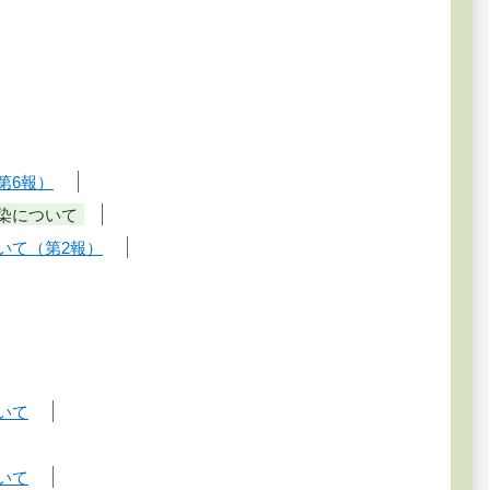
第6報）
染について
いて（第2報）
いて
いて