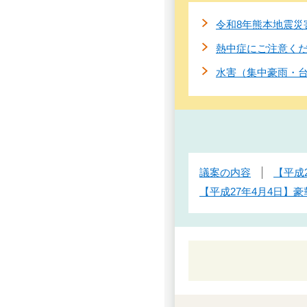
令和8年熊本地震災
熱中症にご注意く
水害（集中豪雨・
議案の内容
【平成
【平成27年4月4日