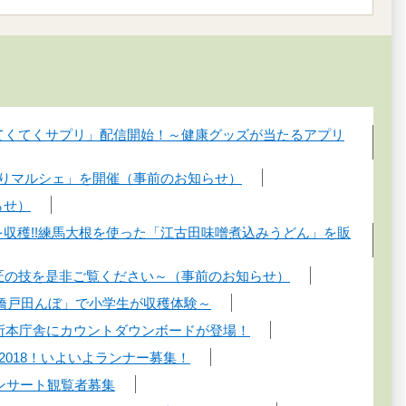
ちてくてくサプリ」配信開始！～健康グッズが当たるアプリ
ねりマルシェ」を開催（事前のお知らせ）
らせ）
を収穫!!練馬大根を使った「江古田味噌煮込みうどん」を販
と匠の技を是非ご覧ください～（事前のお知らせ）
「橋戸田んぼ」で小学生が収穫体験～
役所本庁舎にカウントダウンボードが登場！
2018！いよいよランナー募集！
コンサート観覧者募集