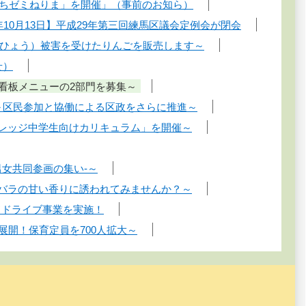
「まちゼミねりま」を開催」（事前のお知ら）
年10月13日】平成29年第三回練馬区議会定例会が閉会
雹（ひょう）被害を受けたりんごを販売します～
せ）
・看板メニューの2部門を募集～
始～区民参加と協働による区政をさらに推進～
カレッジ中学生向けカリキュラム」を開催～
男女共同参画の集い-～
～バラの甘い香りに誘われてみませんか？～
ードドライブ事業を実施！
展開！保育定員を700人拡大～