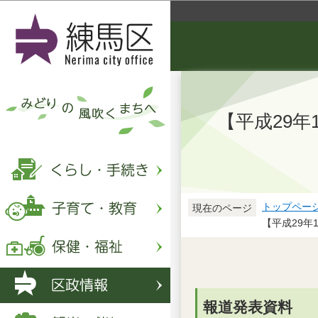
【平成29年
トップペー
現在のページ
【平成29年
報道発表資料