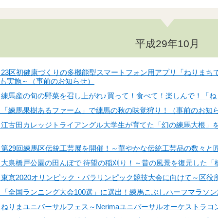
平成29年10月
1日】23区初健康づくりの多機能型スマートフォン用アプリ「ねりま
も実施～（事前のお知らせ）
0日】練馬産の旬の野菜を召し上がれ♪買って！食べて！楽しんで！「
6日】「練馬果樹あるファーム」で練馬の秋の味覚狩り！（事前のお知
6日】江古田カレッジトライアングル大学生が育てた「幻の練馬大根」
4日】第29回練馬区伝統工芸展を開催！～華やかな伝統工芸品の数々
3日】大泉橋戸公園の田んぼで 待望の稲刈り！～昔の風景を復元した
7日】東京2020オリンピック・パラリンピック競技大会に向けて～区
日】「全国ランニング大会100選」に選出！練馬こぶしハーフマラソン
日】ねりまユニバーサルフェス～Nerimaユニバーサルオーケストラ