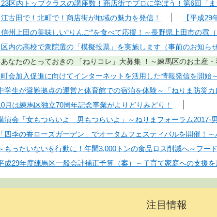
8日】23区内トップクラスの講座数！商店街でプロに学ぼう！第6回
7日】江古田で！北町で！商店街が地域の魅力を発信！
【平成29
2日】信州上田の美味しい“りんご”を食べて応援！～長野県上田市の
2日】区内の高校で衆院選の「模擬投票」を実施します（事前のお知ら
1日】あなたのとっておきの 「ねりコレ」大募集 ！～練馬区のお土産
1日】町会加入促進に向けてインターネットを活用した情報発信を開
日】中学生が避難拠点の運営と体育館での宿泊を体験～「ねりま防災
】10月は練馬区独立70周年記念事業がよりどりみどり！
】講演会「女もつらいよ 男もつらいよ」～ねりまフォーラム2017-
日】「四季の香ローズガーデン」でオータムフェスティバルを開催！
】～もったいないを行動に！年間3,000トンの食品ロス削減へ～フ
日】平成29年度練馬区一般会計補正予算（案）～子育て家庭への支援を
注目情報