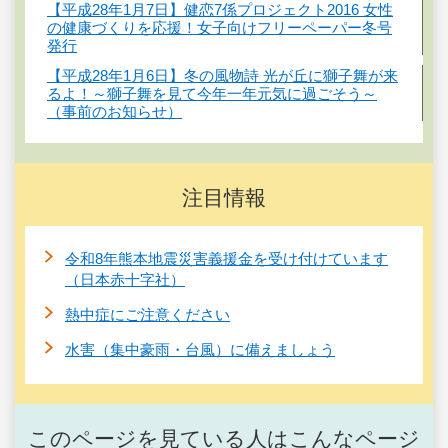
【平成28年1月7日】健恋7係プロジェクト2016 女性
の健康づくりを応援！女子向けフリーペーパー冬号
発行
【平成28年1月6日】冬の風物詩 光が丘に獅子舞が来
るよ！～獅子舞を見て今年一年元気に過ごそう～
（事前のお知らせ）
注目情報
令和8年熊本地震災害義援金を受け付けています
（日本赤十字社）
熱中症にご注意ください
水害（集中豪雨・台風）に備えましょう
このページを見ている人はこんなページ