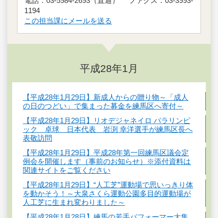
電話：03-5984-2693（直通） ファクス：03-3993-
1194
この担当課にメールを送る
平成28年1月
【平成28年1月29日】新成人からの贈り物～「成人
の日のつどい」で集まった募金を練馬区へ寄付～
【平成28年1月29日】リオデジャネイロ パラリンピ
ック 卓球 日本代表 岩渕 幸洋選手が練馬区長へ
表敬訪問
【平成28年1月29日】平成28年第一回練馬区議会定
例会を開催します（事前のお知らせ）※添付資料は
関連サイトをご覧ください
【平成28年1月29日】“人工芝”運動場で思いっきり体
を動かそう！～大泉さくら運動公園多目的運動場が
人工芝に生まれ変わりました～
【平成28年1月28日】練馬の若手パフォーマー大集