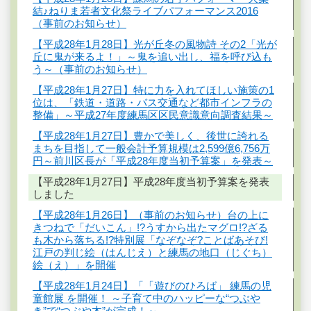
結♪ねりま若者文化祭ライブパフォーマンス2016
（事前のお知らせ）
【平成28年1月28日】光が丘冬の風物詩 その2「光が
丘に鬼が来るよ！」～鬼を追い出し、福を呼び込も
う～（事前のお知らせ）
【平成28年1月27日】特に力を入れてほしい施策の1
位は、「鉄道・道路・バス交通など都市インフラの
整備」～平成27年度練馬区区民意識意向調査結果～
【平成28年1月27日】豊かで美しく、後世に誇れる
まちを目指して一般会計予算規模は2,599億6,756万
円～前川区長が「平成28年度当初予算案」を発表～
【平成28年1月27日】平成28年度当初予算案を発表
しました
【平成28年1月26日】（事前のお知らせ）台の上に
きつねで「だいこん」!?うすから出たマグロ!?ざる
も木から落ちる!?特別展「なぞなぞ?ことばあそび!
江戸の判じ絵（はんじえ）と練馬の地口（じぐち）
絵（え）」を開催
【平成28年1月24日】「「遊びのひろば」 練馬の児
童館展 を開催！ ～子育て中のハッピーな“つぶや
き”で“つぶや木”が完成！～