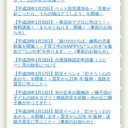
【平成28年1月23日】ペット防災講演会～「災害が
起こったら、うちの猫はどうしよう」を開催～
【平成28年1月20日】～商店街でプロに学ぼう！～
無料講座！「まちゼミねりま」開催！（事前のお知
らせ）
【平成28年1月19日】「遊びのひろば」練馬の児童
館展を開催！～子育て中のHAPPYな“つぶやき”を集
めて“つぶや木”を作ります。～（事前のお知らせ）
【平成28年1月18日】介護保険認定申請書（コピ
ー）等の紛失について
【平成28年1月17日】防災イベント「灯そう！心の
あかり」を開催！～震災から21年 今 阪神・淡路大
震災に学ぶこと～
【平成28年1月13日】光が丘冬の風物詩 ～獅子頭が
子どもの頭をガブリ！無病息災を祈願～光が丘に獅
子舞がやってきた！
【平成28年1月13日】防災イベント「灯そう！心の
あかり」を開催します～震災から21年 今 阪神・淡
路大震災に学ぶこと～（事前のお知らせ）