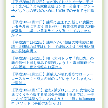
【平成28年1月12日】光が丘ぴよぴよで一緒に遊ぼ
う！光が丘子ども家庭支援センター分室オープン～
子どもたちの笑顔のために！家庭での子育てを応援
～
【平成28年1月12日】練馬で生まれた新しい農園の
カタチ農家に学ぼう 野菜作り！農業体験農園の利用
者募集！～楽しい農園ライフを過ごしてみません
か？～
【平成28年1月12日】練馬区が北朝鮮の核実験に抗
議～北朝鮮の核実験に対して練馬区および練馬区議
会が抗議声明～
【平成28年1月12日】NHK大河ドラマ「真田丸」の
舞台信州上田を練馬で満喫しよう！～真田関連グッ
ズを販売、観光情報をお届け～
【平成28年1月11日】新成人が晴れ着姿でローラー
コースター！～成人の日のつどいを「としまえん」
で開催～
【平成28年1月7日】健恋7係プロジェクト 女性の健
康づくりを応援する講習会を開催！春までに、一生
モノの“美”姿勢を手に入れよう！～「新」体幹mana
mi メソッド（事前のお知らせ）