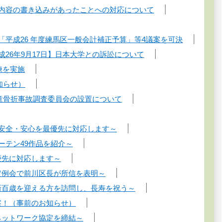
る内容の書き込みがあったことへの対応について
「平成26 年度練馬区一般会計補正予算」等4議案を可決
成26年9月17日】日本大学との訴訟について
練を実施
知らせ）
児童骨折事故調査委員会の設置について
と安全・安心を最優先に対応します～
ーテン49作品を紹介～
優先に対応します～
定例会で前川区長が所信を表明～
新百歳を迎える方を訪問し、長寿を祝う～
察！（事前のお知らせ）
ネットワーク協定を締結～