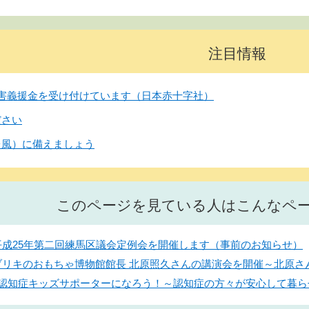
注目情報
害義援金を受け付けています（日本赤十字社）
ださい
台風）に備えましょう
このページを見ている人はこんなペ
】平成25年第二回練馬区議会定例会を開催します（事前のお知らせ）
】ブリキのおもちゃ博物館館長 北原照久さんの講演会を開催～北原
9日】認知症キッズサポーターになろう！～認知症の方々が安心して暮