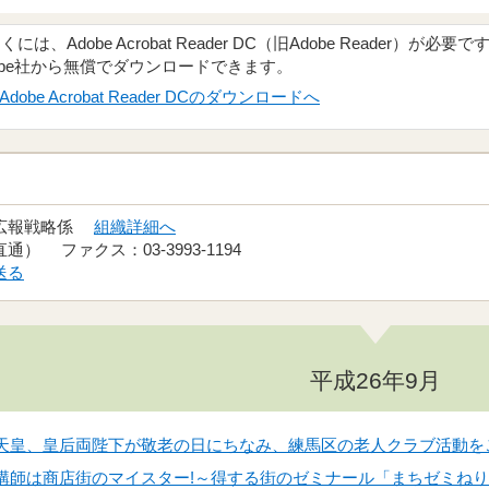
、Adobe Acrobat Reader DC（旧Adobe Reader）が必要で
obe社から無償でダウンロードできます。
Adobe Acrobat Reader DCのダウンロードへ
 広報戦略係
組織詳細へ
（直通） ファクス：03-3993-1194
送る
平成26年9月
日】天皇、皇后両陛下が敬老の日にちなみ、練馬区の老人クラブ活動を
日】講師は商店街のマイスター!～得する街のゼミナール「まちゼミね