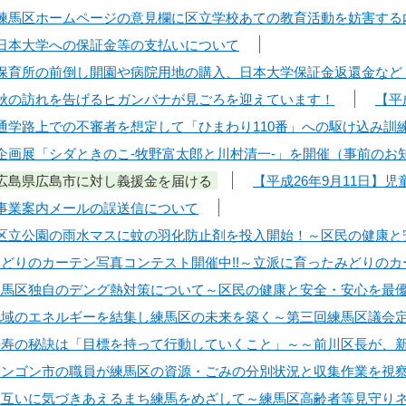
日】練馬区ホームページの意見欄に区立学校あての教育活動を妨害す
日】日本大学への保証金等の支払いについて
日】保育所の前倒し開園や病院用地の購入、日本大学保証金返還金など
日】秋の訪れを告げるヒガンバナが見ごろを迎えています！
【平
日】通学路上での不審者を想定して「ひまわり110番」への駆け込み訓
日】企画展「シダときのこ‐牧野富太郎と川村清一‐」を開催（事前のお
日】広島県広島市に対し義援金を届ける
【平成26年9月11日】
】事業案内メールの誤送信について
日】区立公園の雨水マスに蚊の羽化防止剤を投入開始！～区民の健康
】みどりのカーテン写真コンテスト開催中!!～立派に育ったみどりのカ
】練馬区独自のデング熱対策について～区民の健康と安全・安心を最
】地域のエネルギーを結集し練馬区の未来を築く～第三回練馬区議会
】長寿の秘訣は「目標を持って行動していくこと」～～前川区長が、
】ヤンゴン市の職員が練馬区の資源・ごみの分別状況と収集作業を視
】お互いに気づきあえるまち練馬をめざして～練馬区高齢者等見守り