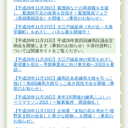
【平成26年11月28日】看護師などの再就職を支援
し、看護師不足の改善を目指す！看護職員フェア
（再就職相談会）を開催！（事前のお知らせ）
【平成26年11月27日】大江戸線延伸（光が丘～大泉
学園町）をめざし、パネル展を開催中！
【平成26年11月21日】平成26年第四回練馬区議会定
例会を開催します（事前のお知らせ）※添付資料に
ついては関連サイトをご覧ください。
【平成26年11月20日】大江戸線延伸の実現をめざし
要望書を提出～早期事業化に向け東京都へ3項目を要
請～
【平成26年11月19日】練馬区名産練馬大根を引っこ
抜け！第8回練馬大根引っこ抜き競技大会を開催（事
前のお知らせ）
【平成26年11月18日】来年3月開催の練馬こぶしハ
ーフマラソン2015！一般募集枠 満員御礼！
【平成26年11月13日】企画展「未知の花を求めて-牧
野富太郎が命名した希少な植物-」を開催！（事前の
お知らせ）