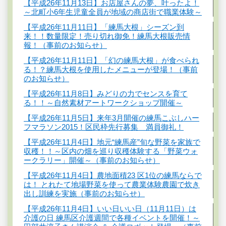
【平成26年11月13日】お店屋さんの夢、叶ったよ！
～北町小6年生児童全員が地域の商店街で職業体験～
【平成26年11月11日】「練馬大根」シーズン到
来！！数量限定！売り切れ御免！練馬大根販売情
報！（事前のお知らせ）
【平成26年11月11日】「幻の練馬大根」が食べられ
る！？練馬大根を使用したメニューが登場！（事前
のお知らせ）
【平成26年11月8日】みどりの力でセンスを育て
る！！～自然素材アートワークショップ開催～
【平成26年11月5日】来年3月開催の練馬こぶしハー
フマラソン2015！区民枠先行募集 満員御礼！
【平成26年11月4日】地元“練馬産”旬な野菜を家族で
収穫！！～区内の畑を巡り収穫体験する「野菜ウォ
ークラリー」開催～（事前のお知らせ）
【平成26年11月4日】農地面積23 区1位の練馬ならで
は！ とれたて地場野菜を使って農業体験農園で炊き
出し訓練を実施（事前のお知らせ）
【平成26年11月4日】いい日いい日（11月11日）は
介護の日 練馬区介護週間で各種イベントを開催！～