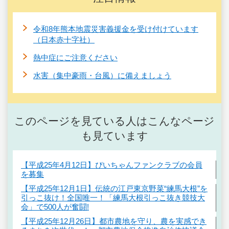
令和8年熊本地震災害義援金を受け付けています
（日本赤十字社）
熱中症にご注意ください
水害（集中豪雨・台風）に備えましょう
このページを見ている人はこんなページ
も見ています
【平成25年4月12日】ぴいちゃんファンクラブの会員
を募集
【平成25年12月1日】伝統の江戸東京野菜“練馬大根”を
引っこ抜け！全国唯一！「練馬大根引っこ抜き競技大
会」で500人が奮闘!
【平成25年12月26日】都市農地を守り、農を実感でき