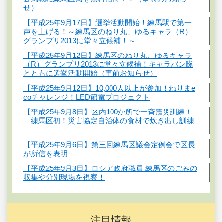
せ）
【平成25年9月17日】選挙活動開始！練馬駅で第一
声を上げる！～練馬区のねり丸、ゆるキャラ（R）
グランプリ2013に堂々立候補！～
【平成25年9月12日】練馬区のねり丸、ゆるキャラ
（R）グランプリ2013に堂々立候補！キャラバン隊
とともに選挙活動開始（事前お知らせ）
【平成25年9月12日】10,000人以上が参加！ねりまe
coチャレンジ！LED節電プロジェクト
【平成25年9月8日】区内100か所で一斉震災訓練！
―練馬区初！災害協定自治体の食材で炊き出し訓練
―
【平成25年9月6日】第三回練馬区議会定例会で区長
が所信を表明
【平成25年9月3日】ロシア政府職員 練馬区のごみの
収集や分別現場を視察！
注目情報