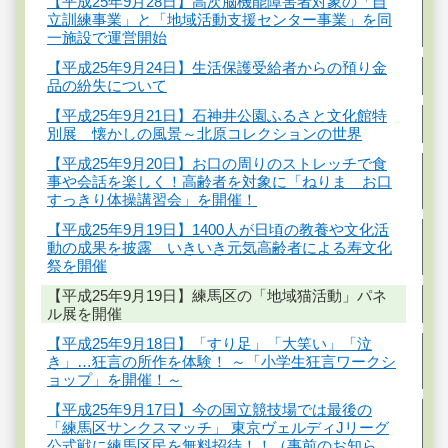
【平成25年9月28日】高次脳機能障害者対象の「自
立訓練事業」と「地域活動支援センター事業」を同
一施設で運営開始
【平成25年9月24日】生活保護受給者からの預り金
品の紛失について
【平成25年9月21日】石神井公園ふるさと文化館特
別展 懐かしの風景～北原コレクションの世界
【平成25年9月20日】お口の周りのストレッチで食
事や会話を楽しく！高齢者を対象に「ねりま お口
すっきり体操講習会」を開催！
【平成25年9月19日】1400人が日頃の教養や文化活
動の成果を披露 いきいき元気高齢者による寿文化
祭を開催
【平成25年9月19日】練馬区の「地域猫活動」パネ
ル展を開催
【平成25年9月18日】「すり足」「大笑い」「泣
き」…狂言の所作を体験！ ～「小学生狂言ワークシ
ョップ」を開催！～
【平成25年9月17日】今の国立競技場では最後の
「練馬区サンクスマッチ」 東京ヴェルディJリーグ
公式戦に練馬区民を無料招待！！（事前のお知ら