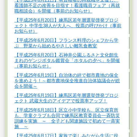
看護師不足の改善を目指す！看護職員フェア（再就
職相談会）を開催（事前のお知らせ）
【平成25年6月20日】練馬区若年層選挙啓発プロジ
ェクト 中学生38人が大人へ、投票の呼びかけ（事前
お知らせ）
【平成25年6月20日】フランス料理のシェフから学
ぶ 野菜から始めるやさしい離乳食教室
【平成25年6月20日】石神井公園ふるさと文化館生
まれのゲンジボタル鑑賞会「ホタルの夕べ」を開催
（事前お知らせ）
【平成25年6月19日】自治体の絆で都市農地の保全
を進めよう！～都市農地保全推進自治体協議会が総
会を開催～
【平成25年6月19日】練馬区若年層選挙啓発プロジ
ェクト 武蔵大生のアイデアで投票率アップ！
【平成25年6月18日】区立小中学校も、区立保育所
も、学童クラブも合同で練馬区教育委員会一斉防災
訓練を実施 ～ 全子ども関連施設で初めて一斉実
施 ～
【平成25年6月17日】家族で楽しみながら生活に役