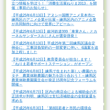
立つ情報を学ぼう！「消費生活展ねりま2013」を開
催（事前のお知らせ）
【平成25年6月13日】アヌシー国際アニメ見本市に
練馬区のアニメ企業が出展～練馬区内のアニメ企業
が共同制作に向けて世界にアピール～
【平成25年6月13日】銀河鉄道999「車掌さん」とカ
ーネルサンダースおじさんが選挙啓発！
【平成25年6月13日】平成25年第二回練馬区議会定
例会に、工事請負契約の一部変更に伴い、6議案を追
加上程しました
【平成25年6月12日】教育委員会が担当します！
「ねりま若者サポートステーション」がオープン
【平成25年6月8日】練馬で生まれた新しい農園のカ
タチ 農業体験農園の魅力を語り合おう！～練馬区
農業体験農園園主会が発足15周年記念フォーラムを
開催～
【平成25年6月7日】区内の商店会による補助金の不
正請求が判明、練馬区は支払済補助金の全額返還を
求める
【平成25年6月3日】「第8回若者と市民の環境会