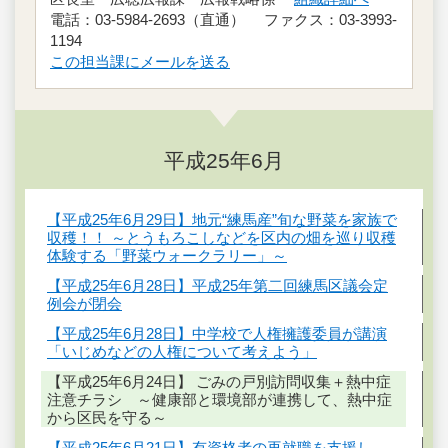
電話：03-5984-2693（直通） ファクス：03-3993-
1194
この担当課にメールを送る
平成25年6月
【平成25年6月29日】地元“練馬産”旬な野菜を家族で
収穫！！ ～とうもろこしなどを区内の畑を巡り収穫
体験する「野菜ウォークラリー」～
【平成25年6月28日】平成25年第二回練馬区議会定
例会が閉会
【平成25年6月28日】中学校で人権擁護委員が講演
「いじめなどの人権について考えよう」
【平成25年6月24日】 ごみの戸別訪問収集＋熱中症
注意チラシ ～健康部と環境部が連携して、熱中症
から区民を守る～
【平成25年6月21日】有資格者の再就職を支援し、