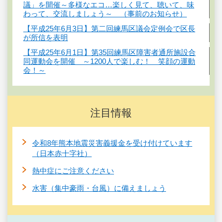
議」を開催～多様なエコ…楽しく見て、聴いて、味
わって、交流しましょう～ （事前のお知らせ）
【平成25年6月3日】第二回練馬区議会定例会で区長
が所信を表明
【平成25年6月1日】第35回練馬区障害者通所施設合
同運動会を開催 ～1200人で楽しむ！ 笑顔の運動
会！～
注目情報
令和8年熊本地震災害義援金を受け付けています
（日本赤十字社）
熱中症にご注意ください
水害（集中豪雨・台風）に備えましょう