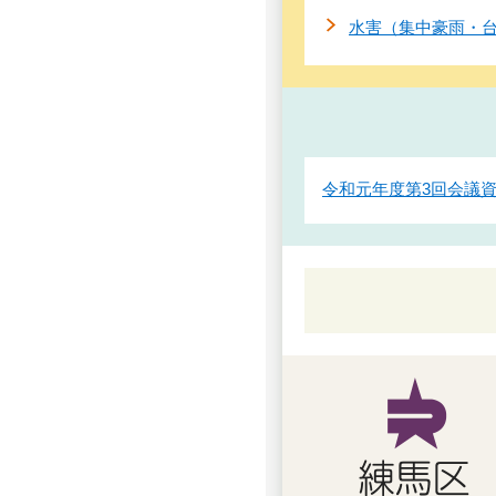
水害（集中豪雨・
令和元年度第3回会議