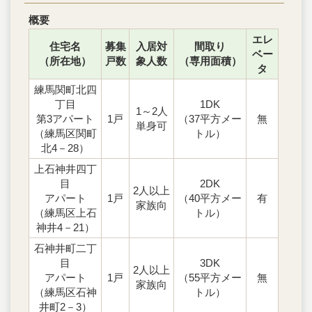
概要
エレ
住宅名
募集
入居対
間取り
ベー
（所在地）
戸数
象人数
（専用面積）
タ
練馬関町北四
丁目
1DK
1～2人
第3アパート
1戸
（37平方メー
無
単身可
（練馬区関町
トル）
北4－28）
上石神井四丁
目
2DK
2人以上
アパート
1戸
（40平方メー
有
家族向
（練馬区上石
トル）
神井4－21）
石神井町二丁
目
3DK
2人以上
アパート
1戸
（55平方メー
無
家族向
（練馬区石神
トル）
井町2－3）