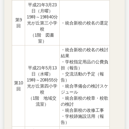
平成21年3月23
日（月曜）
19時～19時40分
第9
光が丘第三小学
・統合新校の校名の選定
回
校
（1階 図書
室）
・統合新校の校名の検討
結果
・学校指定用品の公費負
平成21年5月13
担（報告）
日（水曜）
・交流活動の予定（報
19時～20時55分
告）
第10
光が丘第四小学
・統合準備会の検討スケ
回
校
ジュール
（1階 地域交
・統合新校の校章・校歌
流室）
の検討
・統合新校の改修工事
・学校跡施設活用（報
告）