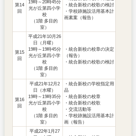
19時～20時45分
第14
・統合新校の校歌の検討
光が丘第四小学
回
・学校跡施設活用基本計
校
画素案（報告）
（1階 多目的
室）
平成21年10月26
日（月曜）
19時～19時45分
・統合新校の校章の決定
第15
光が丘第四小学
（報告）
回
校
・統合新校の校歌の検討
（1階 多目的
室）
平成21年12月2
・統合新校の学校指定用
日（水曜）
品
19時～19時35分
・統合新校の校章
第16
光が丘第四小学
・統合新校の校歌
回
校
・交流活動等
（1階 多目的
・学校跡施設活用基本計
室）
画（報告）
平成22年1月27