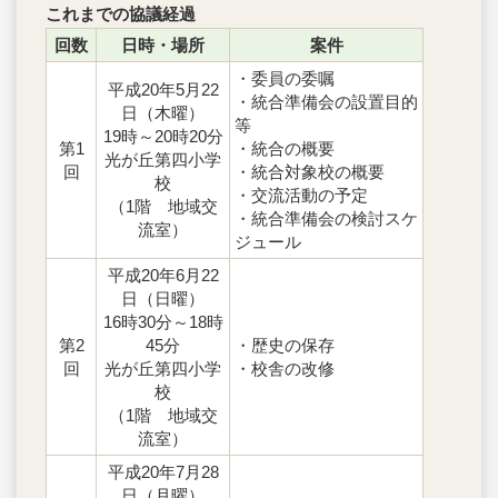
これまでの協議経過
回数
日時・場所
案件
・委員の委嘱
平成20年5月22
・統合準備会の設置目的
日（木曜）
等
19時～20時20分
第1
・統合の概要
光が丘第四小学
回
・統合対象校の概要
校
・交流活動の予定
（1階 地域交
・統合準備会の検討スケ
流室）
ジュール
平成20年6月22
日（日曜）
16時30分～18時
第2
45分
・歴史の保存
回
光が丘第四小学
・校舎の改修
校
（1階 地域交
流室）
平成20年7月28
日（月曜）