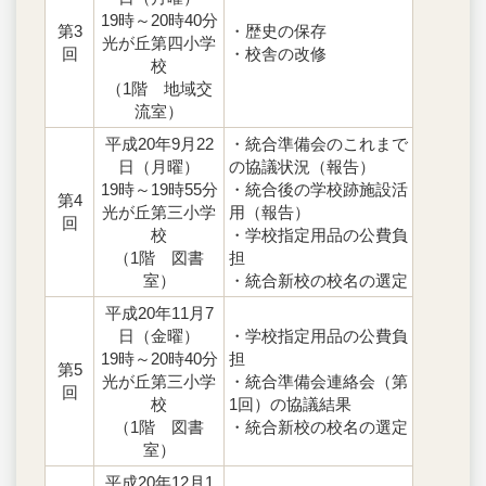
19時～20時40分
第3
・歴史の保存
光が丘第四小学
回
・校舎の改修
校
（1階 地域交
流室）
平成20年9月22
・統合準備会のこれまで
日（月曜）
の協議状況（報告）
19時～19時55分
・統合後の学校跡施設活
第4
光が丘第三小学
用（報告）
回
校
・学校指定用品の公費負
（1階 図書
担
室）
・統合新校の校名の選定
平成20年11月7
日（金曜）
・学校指定用品の公費負
19時～20時40分
担
第5
光が丘第三小学
・統合準備会連絡会（第
回
校
1回）の協議結果
（1階 図書
・統合新校の校名の選定
室）
平成20年12月1